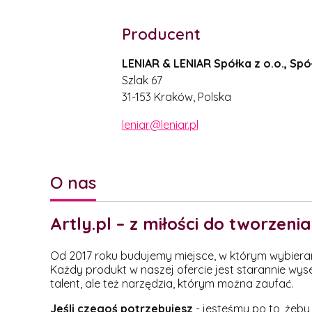
Producent
LENIAR & LENIAR Spółka z o.o., S
Szlak 67
31-153 Kraków, Polska
leniar@leniar.pl
O nas
Artly.pl – z miłości do tworzenia
Od 2017 roku budujemy miejsce, w którym wybieramy 
Każdy produkt w naszej ofercie jest starannie wys
talent, ale też narzędzia, którym można zaufać.
Jeśli czegoś potrzebujesz
- jesteśmy po to, żeby