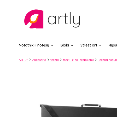
Notatniki i notesy
Bloki
Street art
Rysu
ARTLY
Akcesoria
teczki
teczki z polipropylenu
Teczka rysun