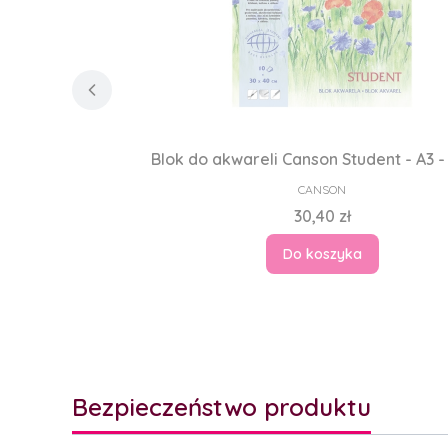
Blok do akwareli Canson Student - A3 -
PRODUCENT
CANSON
Cena
30,40 zł
Do koszyka
Bezpieczeństwo produktu