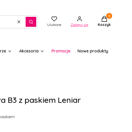
Produkty w kos
Wyczyść
Szukaj
Ulubione
Zaloguj się
Koszyk
rze
Akcesoria
Promocje
Nowe produkty
a B3 z paskiem Leniar
paskiem