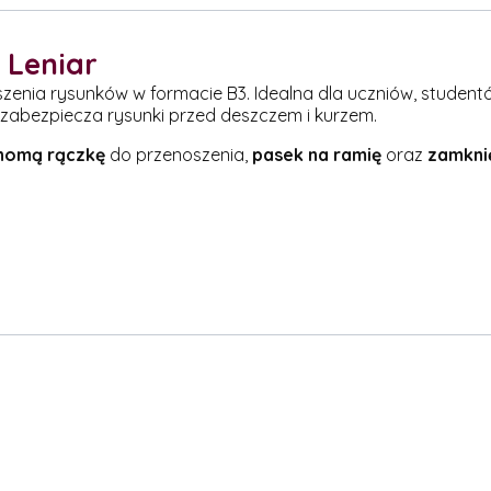
 Leniar
enia rysunków w formacie B3. Idealna dla uczniów, studentów
zabezpiecza rysunki przed deszczem i kurzem.
homą rączkę
do przenoszenia,
pasek na ramię
oraz
zamknię