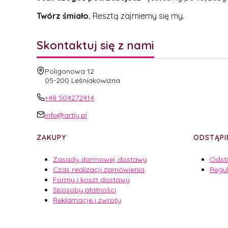
Twórz śmiało.
Resztą zajmiemy się my.
Skontaktuj się z nami
Adres:
Poligonowa 12
05-200 Leśniakowizna
+48 504272414
info@artly.pl
Linki w stopce
ZAKUPY
ODSTĄPI
Zasady darmowej dostawy
Odst
Czas realizacji zamówienia
Regu
Formy i koszt dostawy
Sposoby płatności
Reklamacje i zwroty