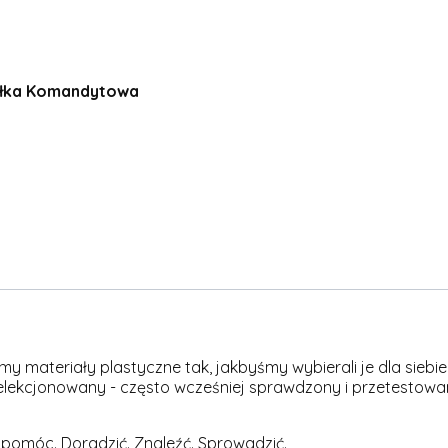
półka Komandytowa
materiały plastyczne tak, jakbyśmy wybierali je dla siebie -
elekcjonowany - często wcześniej sprawdzony i przetestowan
 pomóc. Doradzić. Znaleźć. Sprowadzić.