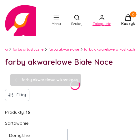
Produkt
Otwórz wyszukiwarkę
Menu
Szukaj
Zaloguj się
Koszyk
stwo
farby artystyczne
farby akwarelowe
farby akwarelowe w kostkach
farby akwarelowe Białe Noce
farby akwarelowe w kostkach
Filtry
Produkty:
16
Lista produktów
Sortowanie:
Domyślne