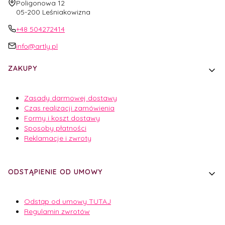
Adres:
Poligonowa 12
05-200 Leśniakowizna
+48 504272414
info@artly.pl
Linki w stopce
ZAKUPY
Zasady darmowej dostawy
Czas realizacji zamówienia
Formy i koszt dostawy
Sposoby płatności
Reklamacje i zwroty
ODSTĄPIENIE OD UMOWY
Odstąp od umowy TUTAJ
Regulamin zwrotów