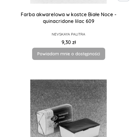
Farba akwarelowa w kostce Białe Noce -
quinacridone lilac 609
PRODUCENT
NEVSKAYA PALITRA
Cena
9,30 zł
Powiadom mnie o dostępności