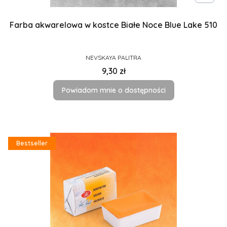
Farba akwarelowa w kostce Białe Noce Blue Lake 510
PRODUCENT
NEVSKAYA PALITRA
Cena
9,30 zł
Powiadom mnie o dostępności
Bestseller