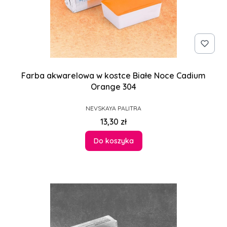
Farba akwarelowa w kostce Białe Noce Cadium
Orange 304
PRODUCENT
NEVSKAYA PALITRA
Cena
13,30 zł
Do koszyka