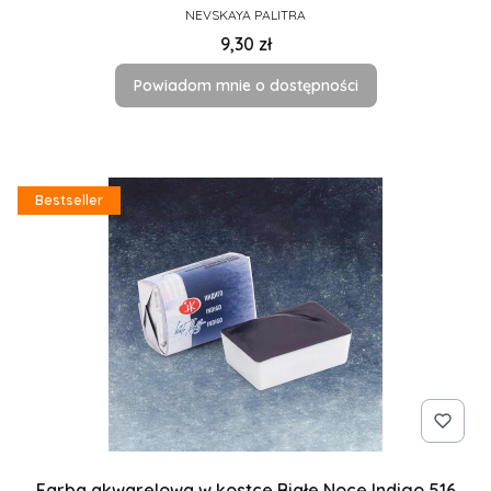
PRODUCENT
NEVSKAYA PALITRA
Cena
9,30 zł
Powiadom mnie o dostępności
Bestseller
Farba akwarelowa w kostce Białe Noce Indigo 516