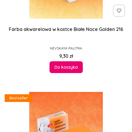
Farba akwarelowa w kostce Białe Noce Golden 216
PRODUCENT
NEVSKAYA PALITRA
Cena
9,30 zł
Do koszyka
Bestseller