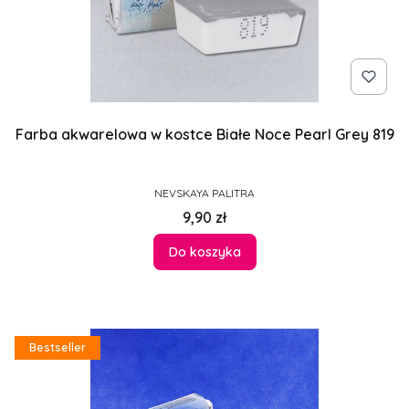
Farba akwarelowa w kostce Białe Noce Pearl Grey 819
PRODUCENT
NEVSKAYA PALITRA
Cena
9,90 zł
Do koszyka
Bestseller