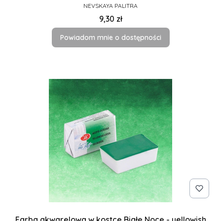
PRODUCENT
NEVSKAYA PALITRA
Cena
9,30 zł
Powiadom mnie o dostępności
Farba akwarelowa w kostce Białe Noce - yellowish