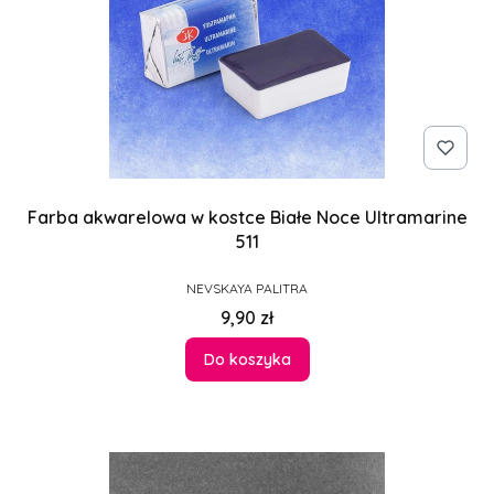
Farba akwarelowa w kostce Białe Noce Ultramarine
511
PRODUCENT
NEVSKAYA PALITRA
Cena
9,90 zł
Do koszyka