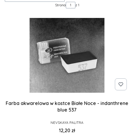
Strona
z 1
Farba akwarelowa w kostce Białe Noce - indanthrene
blue 537
PRODUCENT
NEVSKAYA PALITRA
Cena
12,20 zł