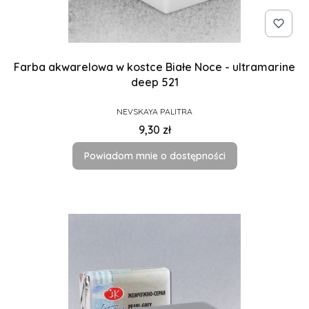
Farba akwarelowa w kostce Białe Noce - ultramarine
deep 521
PRODUCENT
NEVSKAYA PALITRA
Cena
9,30 zł
Powiadom mnie o dostępności