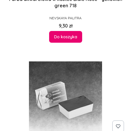
green 718
PRODUCENT
NEVSKAYA PALITRA
Cena
9,30 zł
Do koszyka