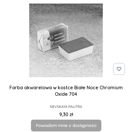
Farba akwarelowa w kostce Białe Noce Chromium
Oxide 704
PRODUCENT
NEVSKAYA PALITRA
Cena
9,30 zł
Powiadom mnie o dostępności