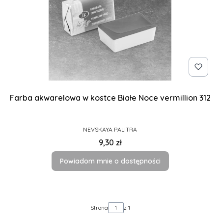
Farba akwarelowa w kostce Białe Noce vermillion 312
PRODUCENT
NEVSKAYA PALITRA
Cena
9,30 zł
Powiadom mnie o dostępności
Strona
z 1