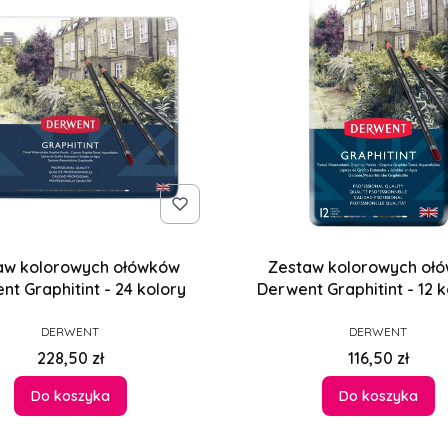
aw kolorowych ołówków
Zestaw kolorowych oł
nt Graphitint - 24 kolory
Derwent Graphitint - 12 
PRODUCENT
PRODUCENT
DERWENT
DERWENT
Cena
Cena
228,50 zł
116,50 zł
Do koszyka
Do koszyka