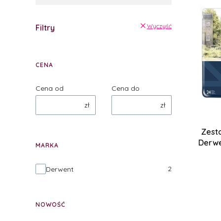
Wyczyść
Filtry
CENA
Cena od
Cena do
zł
zł
Zest
Derwe
MARKA
Marka
2
Derwent
NOWOŚĆ