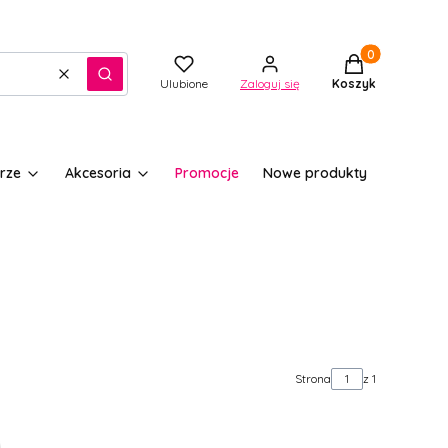
Produkty w kos
Wyczyść
Szukaj
Ulubione
Zaloguj się
Koszyk
rze
Akcesoria
Promocje
Nowe produkty
Strona
z 1