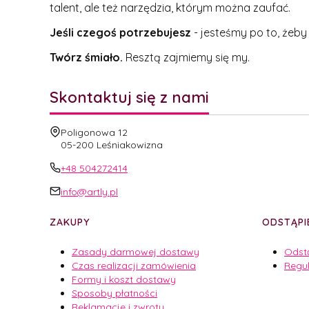
talent, ale też narzędzia, którym można zaufać.
Jeśli czegoś potrzebujesz
- jesteśmy po to, żeby
Twórz śmiało.
Resztą zajmiemy się my.
Skontaktuj się z nami
Adres:
Poligonowa 12
05-200 Leśniakowizna
+48 504272414
info@artly.pl
Linki w stopce
ZAKUPY
ODSTĄPI
Zasady darmowej dostawy
Odst
Czas realizacji zamówienia
Regu
Formy i koszt dostawy
Sposoby płatności
Reklamacje i zwroty