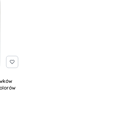
ówków
kolorów