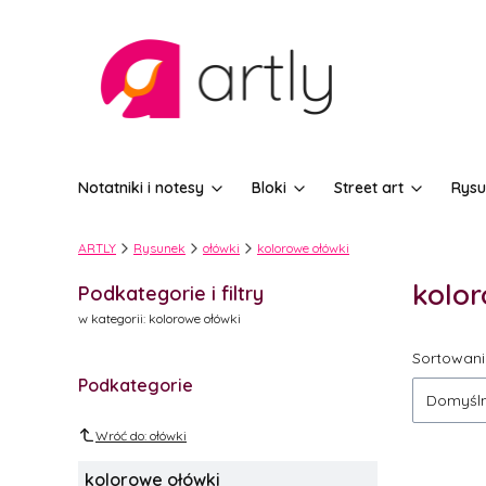
Notatniki i notesy
Bloki
Street art
Rysu
ARTLY
Rysunek
ołówki
kolorowe ołówki
kolor
Podkategorie i filtry
w kategorii: kolorowe ołówki
Lista
Sortowani
Podkategorie
Domyśl
Wróć do: ołówki
kolorowe ołówki