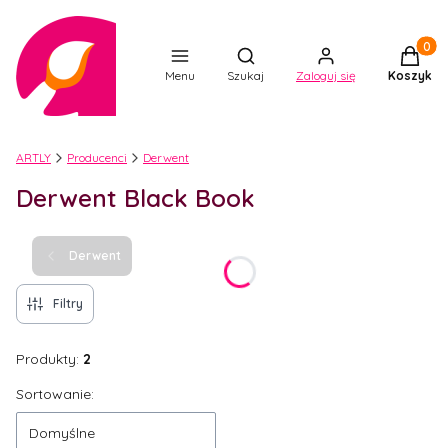
Produkt
Otwórz wyszukiwarkę
Menu
Szukaj
Zaloguj się
Koszyk
ARTLY
Producenci
Derwent
Derwent Black Book
Derwent
Filtry
Produkty:
2
Lista produktów
Sortowanie:
Domyślne