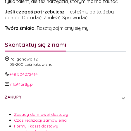
tylko talent, ale też narzędzia, którym można zaufać.
Jeśli czegoś potrzebujesz
- jesteśmy po to, żeby
pomóc. Doradzić. Znaleźć. Sprowadzić.
Twórz śmiało.
Resztą zajmiemy się my.
Skontaktuj się z nami
Adres:
Poligonowa 12
05-200 Leśniakowizna
+48 504272414
info@artly.pl
Linki w stopce
ZAKUPY
Zasady darmowej dostawy
Czas realizacji zamówienia
Formy i koszt dostawy