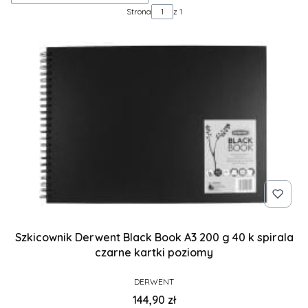
Strona
z 1
Szkicownik Derwent Black Book A3 200 g 40 k spirala
czarne kartki poziomy
PRODUCENT
DERWENT
Cena
144,90 zł