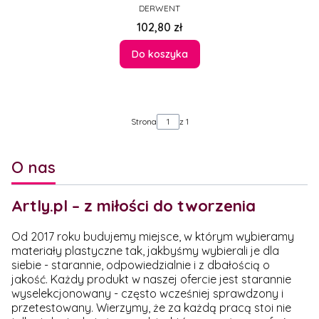
PRODUCENT
DERWENT
Cena
102,80 zł
Do koszyka
Strona
z 1
O nas
Artly.pl – z miłości do tworzenia
Od 2017 roku budujemy miejsce, w którym wybieramy
materiały plastyczne tak, jakbyśmy wybierali je dla
siebie - starannie, odpowiedzialnie i z dbałością o
jakość. Każdy produkt w naszej ofercie jest starannie
wyselekcjonowany - często wcześniej sprawdzony i
przetestowany. Wierzymy, że za każdą pracą stoi nie