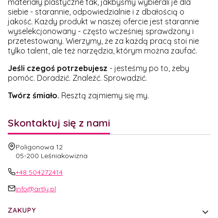
materiały plastyczne tak, jakbyśmy wybierali je dla
siebie - starannie, odpowiedzialnie i z dbałością o
jakość. Każdy produkt w naszej ofercie jest starannie
wyselekcjonowany - często wcześniej sprawdzony i
przetestowany. Wierzymy, że za każdą pracą stoi nie
tylko talent, ale też narzędzia, którym można zaufać.
Jeśli czegoś potrzebujesz
- jesteśmy po to, żeby
pomóc. Doradzić. Znaleźć. Sprowadzić.
Twórz śmiało.
Resztą zajmiemy się my.
Skontaktuj się z nami
Adres:
Poligonowa 12
05-200 Leśniakowizna
+48 504272414
info@artly.pl
Linki w stopce
ZAKUPY