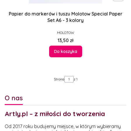
Papier do markerów i tuszu Molotow Special Paper
Set A6 - 3 kolory
PRODUCENT
MOLOTOW
Cena
13,50 zł
Do koszyka
Strona
z 1
O nas
Artly.pl – z miłości do tworzenia
Od 2017 roku budujemy miejsce, w którym wybieramy