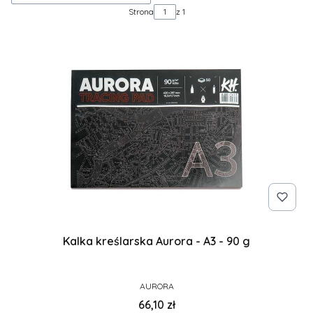
Strona
z 1
Kalka kreślarska Aurora - A3 - 90 g
PRODUCENT
AURORA
Cena
66,10 zł