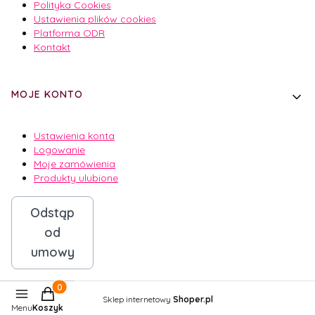
Polityka Cookies
Ustawienia plików cookies
Platforma ODR
Kontakt
MOJE KONTO
Ustawienia konta
Logowanie
Moje zamówienia
Produkty ulubione
Odstąp
od
umowy
Produkty w koszyku: 0. Zobacz szczegóły
Sklep internetowy
Shoper.pl
Menu
Koszyk