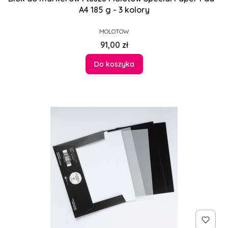
A4 185 g - 3 kolory
PRODUCENT
MOLOTOW
Cena
91,00 zł
Do koszyka