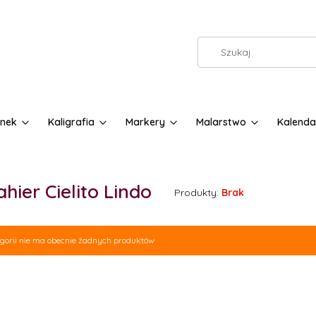
nek
Kaligrafia
Markery
Malarstwo
Kalenda
hier Cielito Lindo
Produkty:
Brak
 produktów
egorii nie ma obecnie żadnych produktów