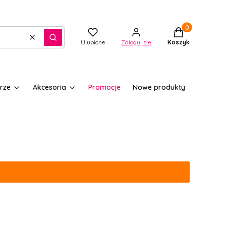
Produkty w kos
Wyczyść
Szukaj
Ulubione
Zaloguj się
Koszyk
rze
Akcesoria
Promocje
Nowe produkty