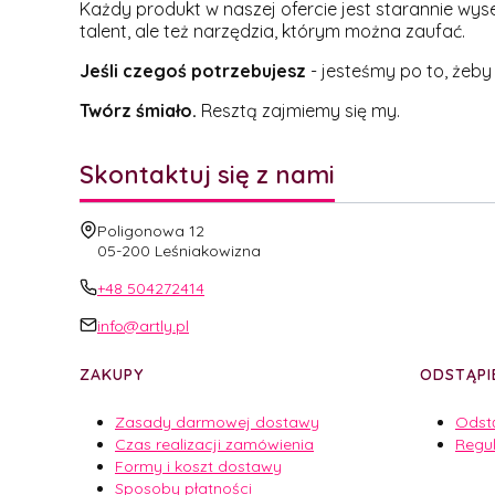
Każdy produkt w naszej ofercie jest starannie wys
talent, ale też narzędzia, którym można zaufać.
Jeśli czegoś potrzebujesz
- jesteśmy po to, żeby
Twórz śmiało.
Resztą zajmiemy się my.
Skontaktuj się z nami
Adres:
Poligonowa 12
05-200 Leśniakowizna
+48 504272414
info@artly.pl
Linki w stopce
ZAKUPY
ODSTĄPI
Zasady darmowej dostawy
Odst
Czas realizacji zamówienia
Regu
Formy i koszt dostawy
Sposoby płatności