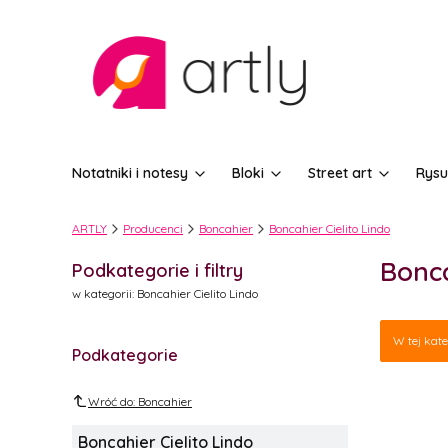
Notatniki i notesy
Bloki
Street art
Rysu
ARTLY
Producenci
Boncahier
Boncahier Cielito Lindo
Bonca
Podkategorie i filtry
w kategorii: Boncahier Cielito Lindo
Lista
W tej kat
Podkategorie
Wróć do: Boncahier
Boncahier Cielito Lindo