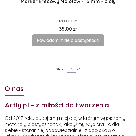
Marker kredowy Molotow - 15 mm - biały
PRODUCENT
MOLOTOW
Cena
35,00 zł
Powiadom mnie o dostępności
Strona
z 1
O nas
Artly.pl – z miłości do tworzenia
Od 2017 roku budujemy miejsce, w którym wybieramy
materiały plastyczne tak, jakbyśmy wybierali je dla
siebie - starannie, odpowiedzialnie i z dbałością o