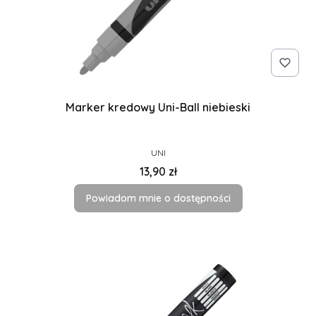
Marker kredowy Uni-Ball niebieski
PRODUCENT
UNI
Cena
13,90 zł
Powiadom mnie o dostępności