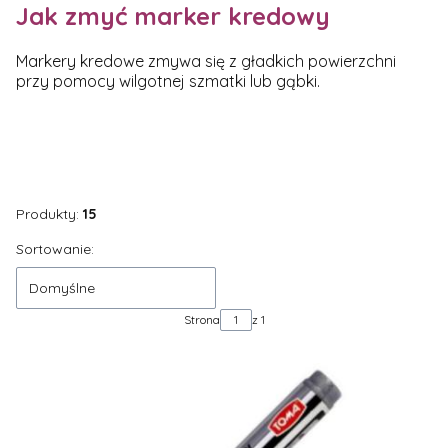
Jak zmyć marker kredowy
Markery kredowe zmywa się z gładkich powierzchni
przy pomocy wilgotnej szmatki lub gąbki.
Produkty:
15
Lista produktów
Sortowanie:
Domyślne
Strona
z 1