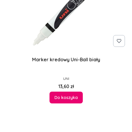
Marker kredowy Uni-Ball biały
PRODUCENT
UNI
Cena
13,60 zł
Do koszyka