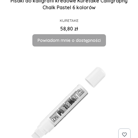
Pisaki do kaligrafii kredowe Kuretake Calligraphy
Chalk Pastel 6 kolorów
PRODUCENT
KURETAKE
Cena
58,80 zł
Powiadom mnie o dostępności