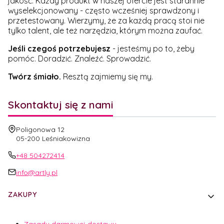
jakość. Każdy produkt w naszej ofercie jest starannie
wyselekcjonowany - często wcześniej sprawdzony i
przetestowany. Wierzymy, że za każdą pracą stoi nie
tylko talent, ale też narzędzia, którym można zaufać.
Jeśli czegoś potrzebujesz
- jesteśmy po to, żeby
pomóc. Doradzić. Znaleźć. Sprowadzić.
Twórz śmiało.
Resztą zajmiemy się my.
Skontaktuj się z nami
Adres:
Poligonowa 12
05-200 Leśniakowizna
+48 504272414
info@artly.pl
Linki w stopce
ZAKUPY
Zasady darmowej dostawy