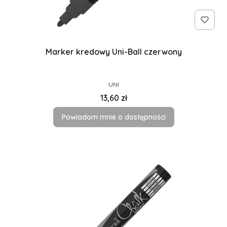
Marker kredowy Uni-Ball czerwony
PRODUCENT
UNI
Cena
13,60 zł
Powiadom mnie o dostępności