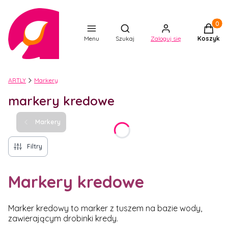
Produkt
Otwórz wyszukiwarkę
Menu
Szukaj
Zaloguj się
Koszyk
ARTLY
Markery
markery kredowe
Markery
Filtry
Markery kredowe
Marker kredowy to marker z tuszem na bazie wody,
zawierającym drobinki kredy.