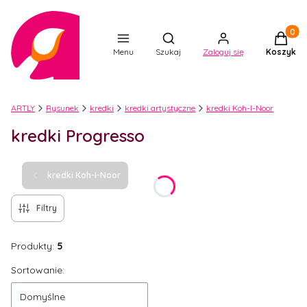
Produkt
Otwórz wyszukiwarkę
Menu
Szukaj
Zaloguj się
Koszyk
ARTLY
Rysunek
kredki
kredki artystyczne
kredki Koh-I-Noor
kredki Progresso
kredki Koh-I-Noor
Filtry
Produkty:
5
Lista produktów
Sortowanie:
Domyślne