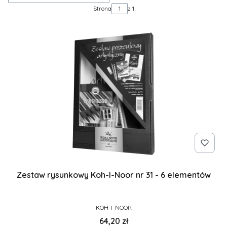
Strona
z 1
Zestaw rysunkowy Koh-I-Noor nr 31 - 6 elementów
PRODUCENT
KOH-I-NOOR
Cena
64,20 zł