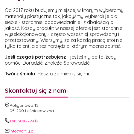
Od 2017 roku budujemy miejsce, w którym wybieramy
materiały plastyczne tak, jakbyśmy wybierali je dla
siebie - starannie, odpowiedzialnie i z dbałością o
jakość. Każdy produkt w naszej ofercie jest starannie
wyselekcjonowany - często wcześniej sprawdzony i
przetestowany. Wierzymy, że za każdą pracą stoi nie
tylko talent, ale też narzędzia, którym można zaufać.
Jeśli czegoś potrzebujesz
- jesteśmy po to, żeby
pomóc. Doradzić. Znaleźć. Sprowadzić.
Twórz śmiało.
Resztą zajmiemy się my.
Skontaktuj się z nami
Adres:
Poligonowa 12
05-200 Leśniakowizna
+48 504272414
info@artly.pl