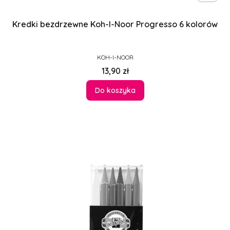
Kredki bezdrzewne Koh-I-Noor Progresso 6 kolorów
PRODUCENT
KOH-I-NOOR
Cena
13,90 zł
Do koszyka