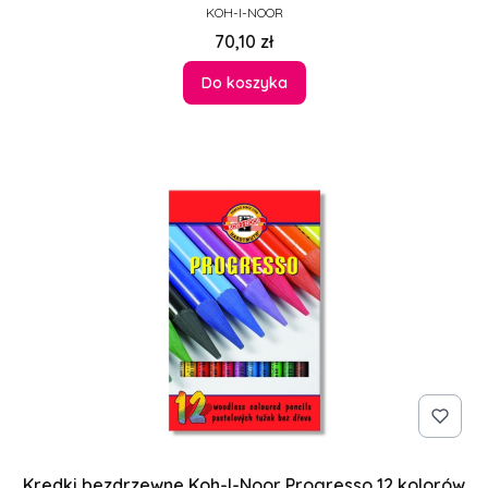
PRODUCENT
KOH-I-NOOR
Cena
70,10 zł
Do koszyka
Kredki bezdrzewne Koh-I-Noor Progresso 12 kolorów