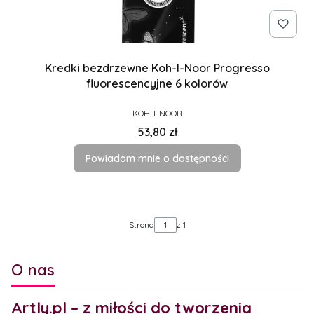
Kredki bezdrzewne Koh-I-Noor Progresso
fluorescencyjne 6 kolorów
PRODUCENT
KOH-I-NOOR
Cena
53,80 zł
Powiadom mnie o dostępności
Strona
z 1
O nas
Artly.pl – z miłości do tworzenia