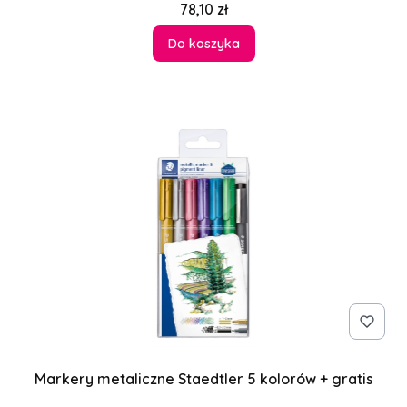
Cena
78,10 zł
Do koszyka
Markery metaliczne Staedtler 5 kolorów + gratis