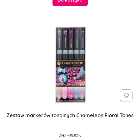
Do koszyka
Zestaw markerów tonalnych Chameleon Floral Tones
PRODUCENT
CHAMELEON