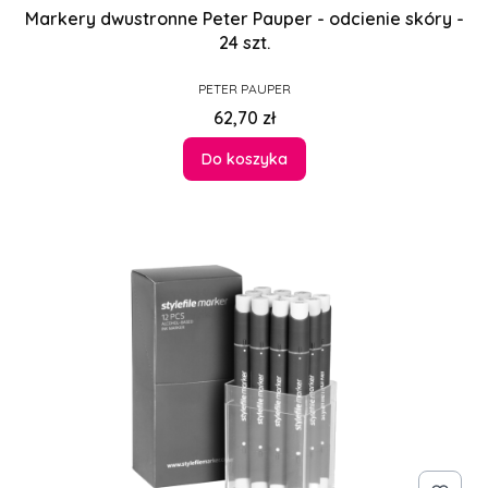
Markery dwustronne Peter Pauper - odcienie skóry -
24 szt.
PRODUCENT
PETER PAUPER
Cena
62,70 zł
Do koszyka