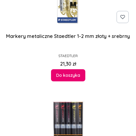
Markery metaliczne Staedtler 1-2 mm złoty + srebrny
PRODUCENT
STAEDTLER
Cena
21,30 zł
Do koszyka