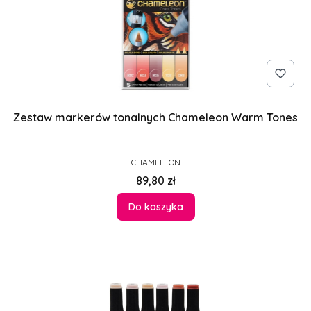
Zestaw markerów tonalnych Chameleon Warm Tones
PRODUCENT
CHAMELEON
Cena
89,80 zł
Do koszyka