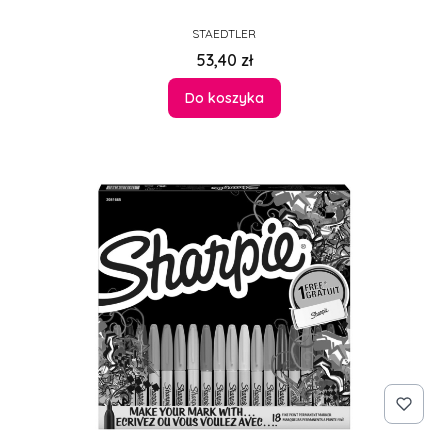
PRODUCENT
STAEDTLER
Cena
53,40 zł
Do koszyka