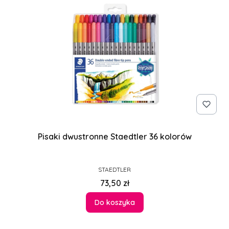
Pisaki dwustronne Staedtler 36 kolorów
PRODUCENT
STAEDTLER
Cena
73,50 zł
Do koszyka