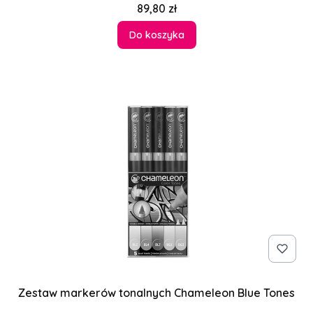
Cena
89,80 zł
Do koszyka
Zestaw markerów tonalnych Chameleon Blue Tones