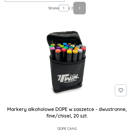
Strona
z 2
Następne produkty
Markery alkoholowe DOPE w saszetce - dwustronne,
fine/chisel, 20 szt.
PRODUCENT
DOPE CANS