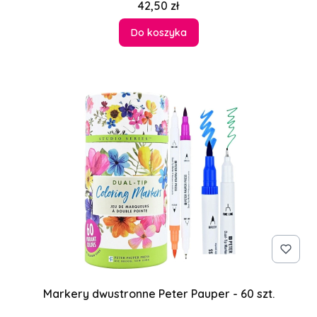
Cena
42,50 zł
Do koszyka
Markery dwustronne Peter Pauper - 60 szt.