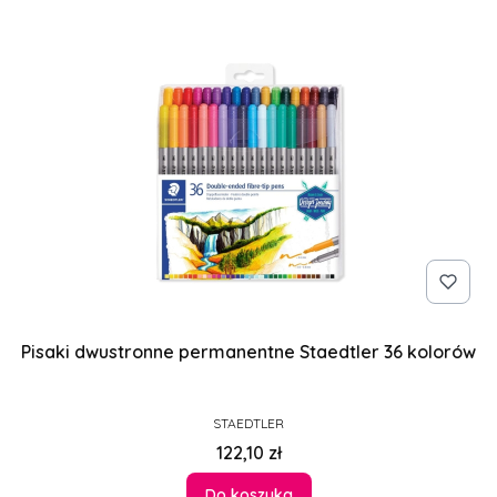
Pisaki dwustronne permanentne Staedtler 36 kolorów
PRODUCENT
STAEDTLER
Cena
122,10 zł
Do koszyka