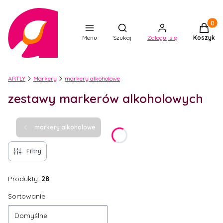
Produkt
Otwórz wyszukiwarkę
Menu
Szukaj
Zaloguj się
Koszyk
ARTLY
Markery
markery alkoholowe
zestawy markerów alkoholowych
markery alkoholowe
Filtry
Produkty:
28
Lista produktów
Sortowanie:
Domyślne