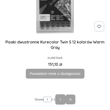
Pisaki dwustronne Kurecolor Twin S 12 kolorów Warm
Gray
PRODUCENT
KURETAKE
Cena
151,10 zł
Powiadom mnie o dostępności
Strona
z 2
Przejdź do ostatniej st