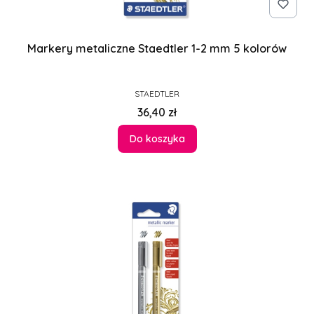
Markery metaliczne Staedtler 1-2 mm 5 kolorów
PRODUCENT
STAEDTLER
Cena
36,40 zł
Do koszyka