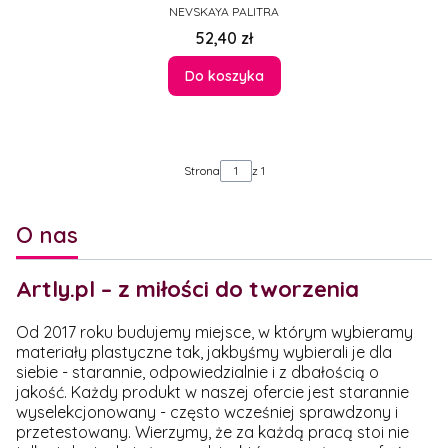
PRODUCENT
NEVSKAYA PALITRA
Cena
52,40 zł
Do koszyka
Strona
z 1
O nas
Artly.pl – z miłości do tworzenia
Od 2017 roku budujemy miejsce, w którym wybieramy
materiały plastyczne tak, jakbyśmy wybierali je dla
siebie - starannie, odpowiedzialnie i z dbałością o
jakość. Każdy produkt w naszej ofercie jest starannie
wyselekcjonowany - często wcześniej sprawdzony i
przetestowany. Wierzymy, że za każdą pracą stoi nie