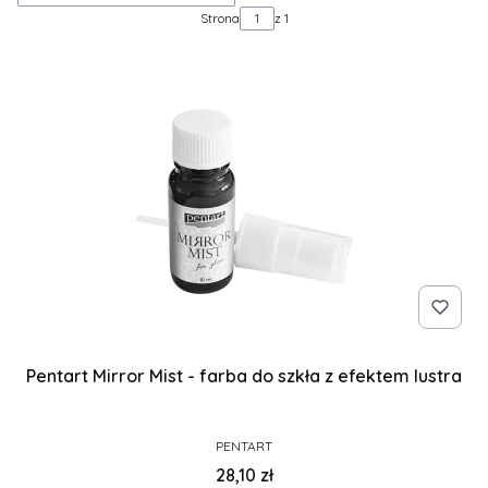
Strona
z 1
Pentart Mirror Mist - farba do szkła z efektem lustra
PRODUCENT
PENTART
Cena
28,10 zł