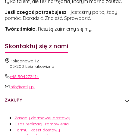
tylko talent, ale też narzędzia, którym można zaufać.
Jeśli czegoś potrzebujesz
- jesteśmy po to, żeby
pomóc. Doradzić. Znaleźć. Sprowadzić.
Twórz śmiało.
Resztą zajmiemy się my.
Skontaktuj się z nami
Adres:
Poligonowa 12
05-200 Leśniakowizna
+48 504272414
info@artly.pl
Linki w stopce
ZAKUPY
Zasady darmowej dostawy
Czas realizacji zamówienia
Formy i koszt dostawy