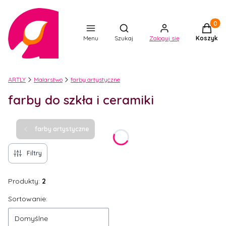
Produkt
Otwórz wyszukiwarkę
Menu
Szukaj
Zaloguj się
Koszyk
ARTLY
Malarstwo
farby artystyczne
farby do szkła i ceramiki
farby artystyczne
Filtry
Produkty:
2
Lista produktów
Sortowanie:
Domyślne