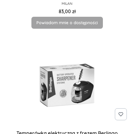
PRODUCENT
MILAN
Cena
83,00 zł
Powiadom mnie o dostępności
Temperówka elektryczna z frezem Berlingo