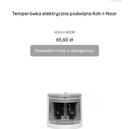
Temperówka elektryczna podwójna Koh-I-Noor
PRODUCENT
KOH-I-NOOR
Cena
65,60 zł
Powiadom mnie o dostępności