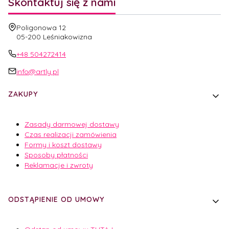
Skontaktuj się z nami
Adres:
Poligonowa 12
05-200 Leśniakowizna
+48 504272414
info@artly.pl
Linki w stopce
ZAKUPY
Zasady darmowej dostawy
Czas realizacji zamówienia
Formy i koszt dostawy
Sposoby płatności
Reklamacje i zwroty
ODSTĄPIENIE OD UMOWY