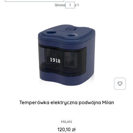
Strona
z 1
Temperówka elektryczna podwójna Milan
PRODUCENT
MILAN
Cena
120,10 zł