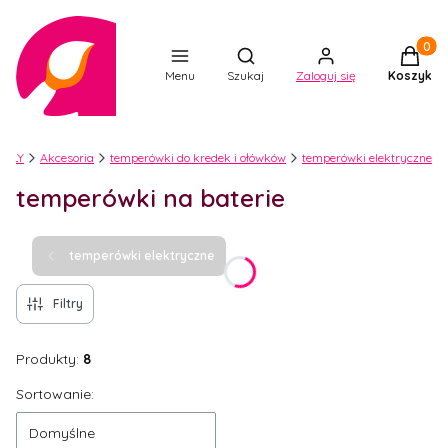
Produkt
Otwórz wyszukiwarkę
Menu
Szukaj
Zaloguj się
Koszyk
RTLY
Akcesoria
temperówki do kredek i ołówków
temperówki elektryczne
temperówki na baterie
temperówki elektryczne
Filtry
Produkty:
8
Lista produktów
Sortowanie:
Domyślne