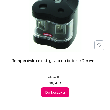
Temperówka elektryczna na baterie Derwent
PRODUCENT
DERWENT
Cena
118,30 zł
Do koszyka