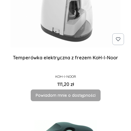
Temperówka elektryczna z frezem KoH-I-Noor
PRODUCENT
KOH-I-NOOR
Cena
111,20 zł
Powiadom mnie o dostępności