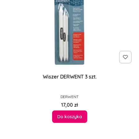
Wiszer DERWENT 3 szt.
PRODUCENT
DERWENT
Cena
17,00 zł
Do koszyka