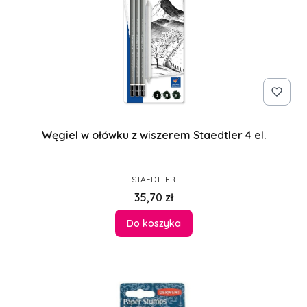
Węgiel w ołówku z wiszerem Staedtler 4 el.
PRODUCENT
STAEDTLER
Cena
35,70 zł
Do koszyka