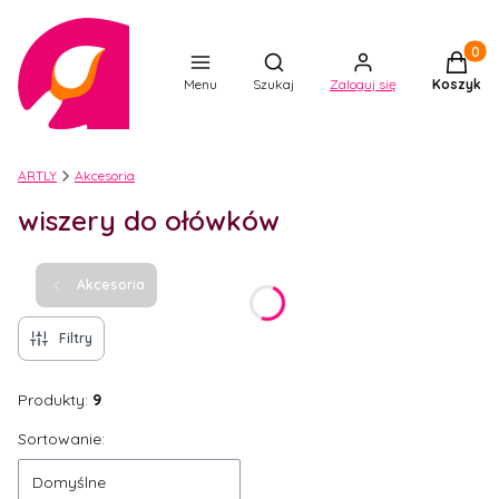
Produkt
Otwórz wyszukiwarkę
Menu
Szukaj
Zaloguj się
Koszyk
ARTLY
Akcesoria
wiszery do ołówków
Akcesoria
Filtry
Produkty:
9
Lista produktów
Sortowanie:
Domyślne