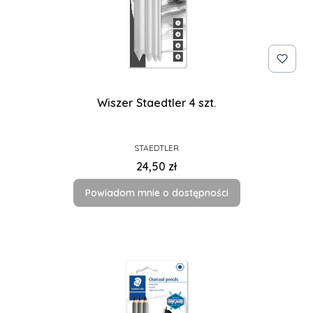
Wiszer Staedtler 4 szt.
PRODUCENT
STAEDTLER
Cena
24,50 zł
Powiadom mnie o dostępności