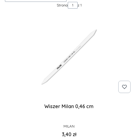
Strona
z 1
Wiszer Milan 0,46 cm
PRODUCENT
MILAN
Cena
3,40 zł