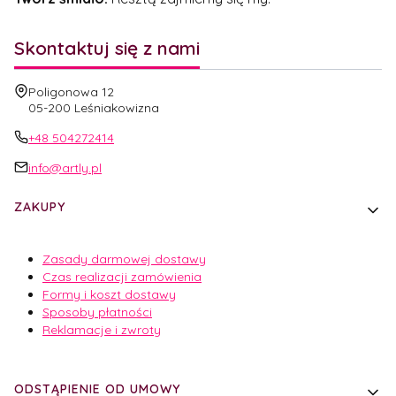
Skontaktuj się z nami
Adres:
Poligonowa 12
05-200 Leśniakowizna
+48 504272414
info@artly.pl
Linki w stopce
ZAKUPY
Zasady darmowej dostawy
Czas realizacji zamówienia
Formy i koszt dostawy
Sposoby płatności
Reklamacje i zwroty
ODSTĄPIENIE OD UMOWY