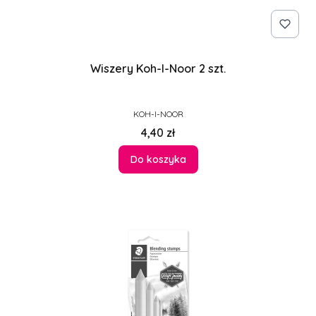
Wiszery Koh-I-Noor 2 szt.
PRODUCENT
KOH-I-NOOR
Cena
4,40 zł
Do koszyka