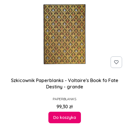
Szkicownik Paperblanks - Voltaire's Book fo Fate
Destiny - grande
PRODUCENT
PAPERBLANKS
Cena
99,30 zł
Do koszyka