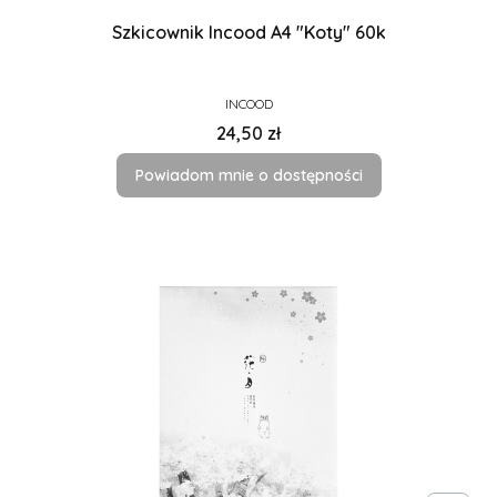
Szkicownik Incood A4 "Koty" 60k
PRODUCENT
INCOOD
Cena
24,50 zł
Powiadom mnie o dostępności