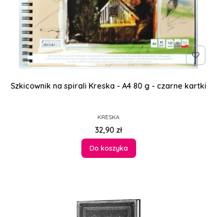
Szkicownik na spirali Kreska - A4 80 g - czarne kartki
PRODUCENT
KRESKA
Cena
32,90 zł
Do koszyka