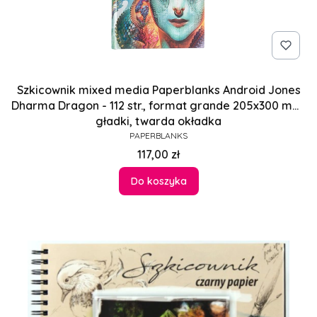
Szkicownik mixed media Paperblanks Android Jones
Dharma Dragon - 112 str., format grande 205x300 mm,
gładki, twarda okładka
PRODUCENT
PAPERBLANKS
Cena
117,00 zł
Do koszyka