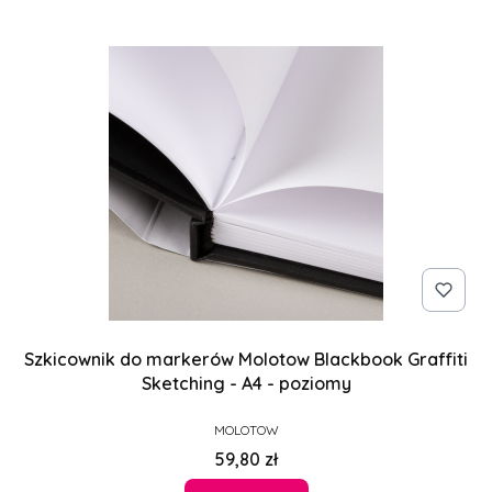
Szkicownik do markerów Molotow Blackbook Graffiti
Sketching - A4 - poziomy
PRODUCENT
MOLOTOW
Cena
59,80 zł