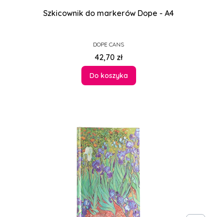
Szkicownik do markerów Dope - A4
PRODUCENT
DOPE CANS
Cena
42,70 zł
Do koszyka