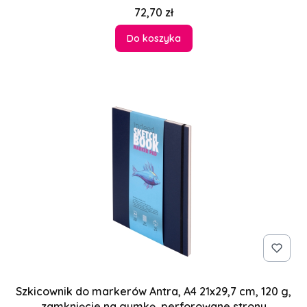
Cena
72,70 zł
Do koszyka
Szkicownik do markerów Antra, A4 21x29,7 cm, 120 g,
zamknięcie na gumkę, perforowane strony