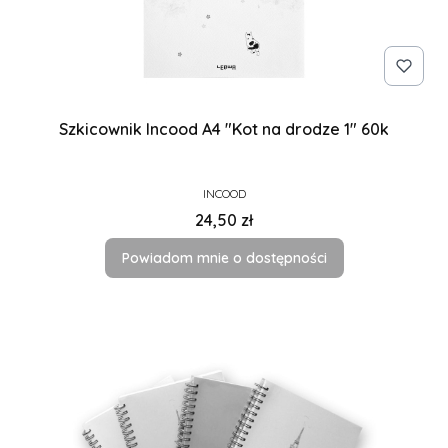
Szkicownik Incood A4 "Kot na drodze 1" 60k
PRODUCENT
INCOOD
Cena
24,50 zł
Powiadom mnie o dostępności