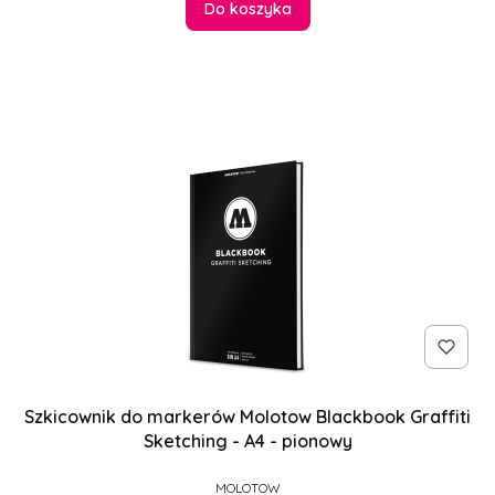
Do koszyka
Szkicownik do markerów Molotow Blackbook Graffiti
Sketching - A4 - pionowy
PRODUCENT
MOLOTOW