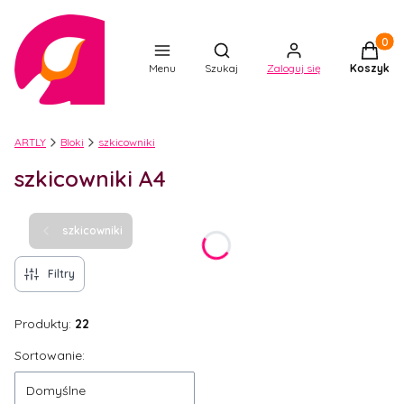
Produkt
Otwórz wyszukiwarkę
Menu
Szukaj
Zaloguj się
Koszyk
ARTLY
Bloki
szkicowniki
szkicowniki A4
szkicowniki
Filtry
Produkty:
22
Lista produktów
Sortowanie:
Domyślne