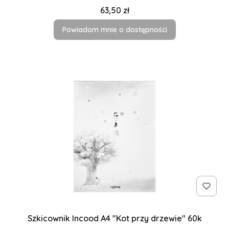
Cena
63,50 zł
Powiadom mnie o dostępności
Szkicownik Incood A4 "Kot przy drzewie" 60k