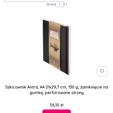
Strona
z 1
Szkicownik Antra, A4 21x29,7 cm, 130 g, zamknięcie na
gumkę, perforowane strony
Cena
56,10 zł