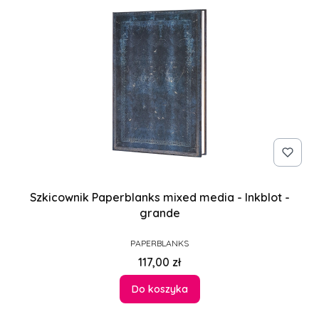
Szkicownik Paperblanks mixed media - Inkblot -
grande
PRODUCENT
PAPERBLANKS
Cena
117,00 zł
Do koszyka