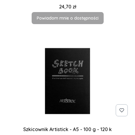
Cena
24,70 zł
Powiadom mnie o dostępności
Szkicownik Artistick - A5 - 100 g - 120 k