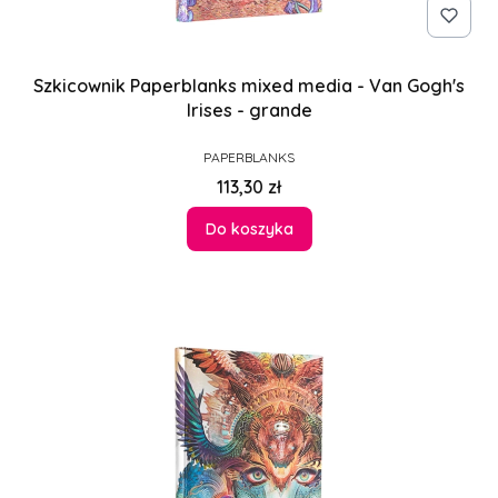
Szkicownik Paperblanks mixed media - Van Gogh's
Irises - grande
PRODUCENT
PAPERBLANKS
Cena
113,30 zł
Do koszyka