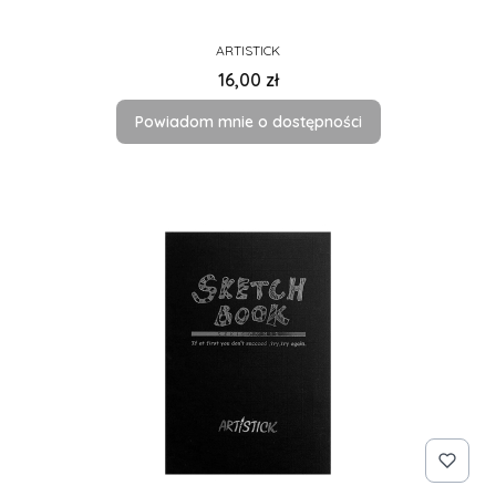
PRODUCENT
ARTISTICK
Cena
16,00 zł
Powiadom mnie o dostępności