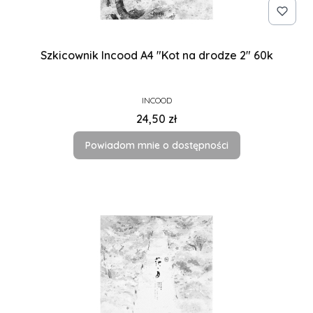
Szkicownik Incood A4 "Kot na drodze 2" 60k
PRODUCENT
INCOOD
Cena
24,50 zł
Powiadom mnie o dostępności