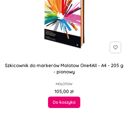
Szkicownik do markerów Molotow One4All - A4 - 205 g
- pionowy
PRODUCENT
MOLOTOW
Cena
105,00 zł
Do koszyka