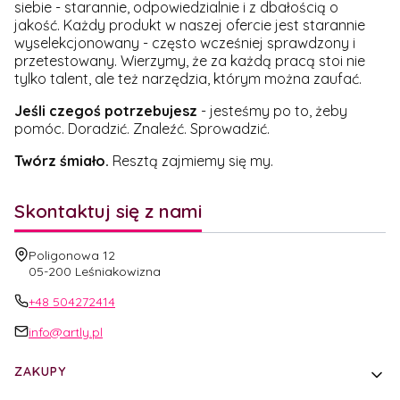
siebie - starannie, odpowiedzialnie i z dbałością o
jakość. Każdy produkt w naszej ofercie jest starannie
wyselekcjonowany - często wcześniej sprawdzony i
przetestowany. Wierzymy, że za każdą pracą stoi nie
tylko talent, ale też narzędzia, którym można zaufać.
Jeśli czegoś potrzebujesz
- jesteśmy po to, żeby
pomóc. Doradzić. Znaleźć. Sprowadzić.
Twórz śmiało.
Resztą zajmiemy się my.
Skontaktuj się z nami
Adres:
Poligonowa 12
05-200 Leśniakowizna
+48 504272414
info@artly.pl
Linki w stopce
ZAKUPY