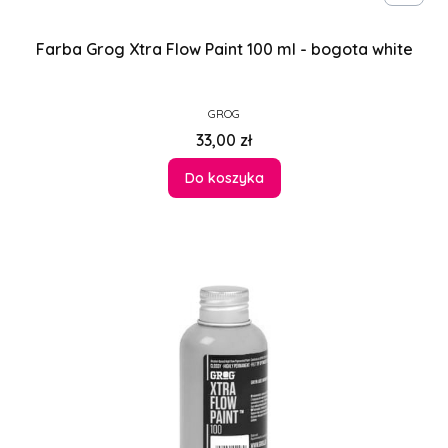
Farba Grog Xtra Flow Paint 100 ml - bogota white
PRODUCENT
GROG
Cena
33,00 zł
Do koszyka