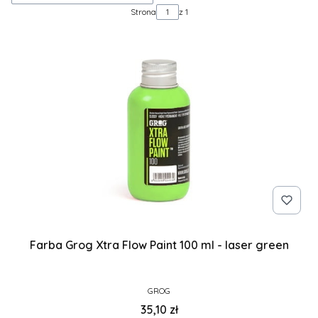
Strona
z 1
Farba Grog Xtra Flow Paint 100 ml - laser green
PRODUCENT
GROG
Cena
35,10 zł