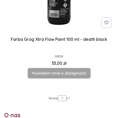
Farba Grog Xtra Flow Paint 100 ml - death black
PRODUCENT
GROG
Cena
33,00 zł
Powiadom mnie o dostępności
Strona
z 1
O nas