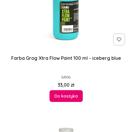
Farba Grog Xtra Flow Paint 100 ml - iceberg blue
PRODUCENT
GROG
Cena
33,00 zł
Do koszyka