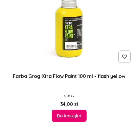
Farba Grog Xtra Flow Paint 100 ml - flash yellow
PRODUCENT
GROG
Cena
34,00 zł
Do koszyka