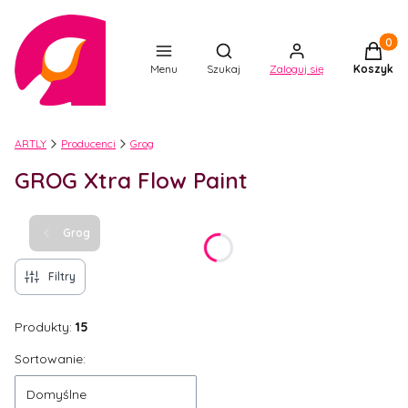
Produkt
Otwórz wyszukiwarkę
Menu
Szukaj
Zaloguj się
Koszyk
ARTLY
Producenci
Grog
GROG Xtra Flow Paint
Grog
Filtry
Produkty:
15
Lista produktów
Sortowanie:
Domyślne