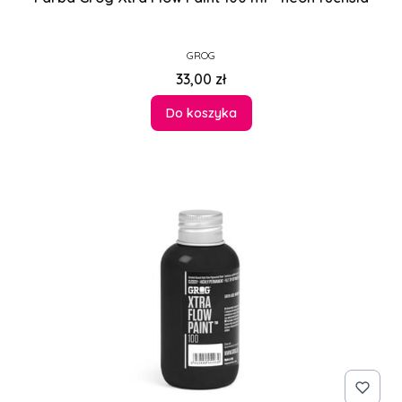
PRODUCENT
GROG
Cena
33,00 zł
Do koszyka