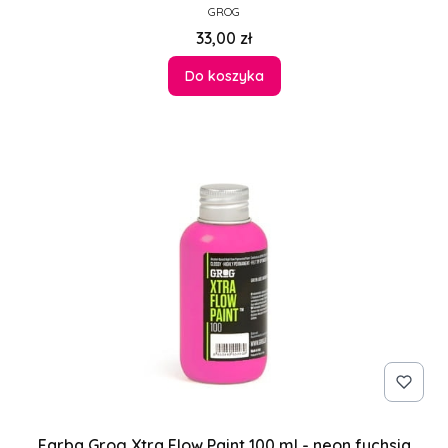
PRODUCENT
GROG
Cena
33,00 zł
Do koszyka
Farba Grog Xtra Flow Paint 100 ml - neon fuchsia