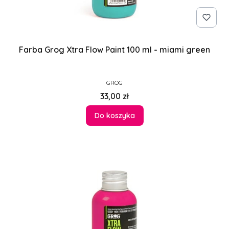
Farba Grog Xtra Flow Paint 100 ml - miami green
PRODUCENT
GROG
Cena
33,00 zł
Do koszyka