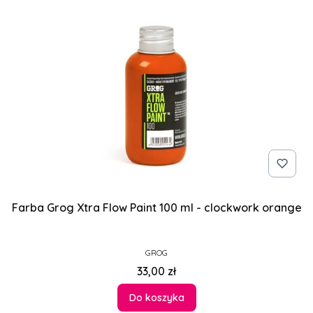
Farba Grog Xtra Flow Paint 100 ml - clockwork orange
PRODUCENT
GROG
Cena
33,00 zł
Do koszyka