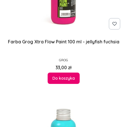
Farba Grog Xtra Flow Paint 100 ml - jellyfish fuchsia
PRODUCENT
GROG
Cena
33,00 zł
Do koszyka