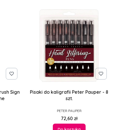
rush Sign
Pisaki do kaligrafii Peter Pauper - 8
sne
szt.
PRODUCENT
PETER PAUPER
Cena
72,60 zł
Do koszyka