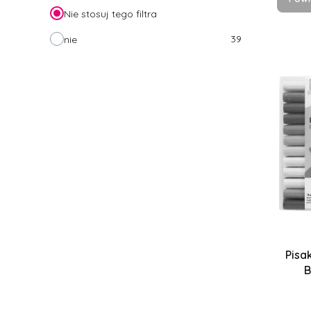
Nie stosuj tego filtra
39
nie
Pisa
B