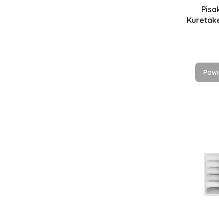
Pisa
Kuretake
Powi