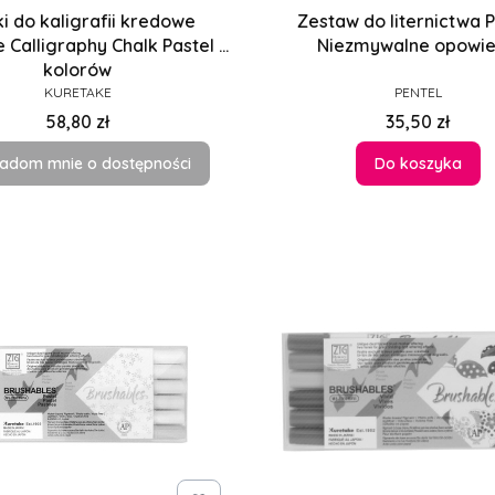
ki do kaligrafii kredowe
Zestaw do liternictwa 
 Calligraphy Chalk Pastel 6
Niezmywalne opowie
kolorów
PRODUCENT
PRODUCENT
KURETAKE
PENTEL
Cena
Cena
58,80 zł
35,50 zł
adom mnie o dostępności
Do koszyka