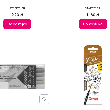
PRODUCENT
PRODUCENT
STAEDTLER
STAEDTLER
Cena
Cena
9,20 zł
11,80 zł
Do koszyka
Do koszyka