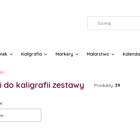
nek
Kaligrafia
Markery
Malarstwo
Kalenda
awy
i do kaligrafii zestawy
Produkty:
39
 produktów
e:
ne