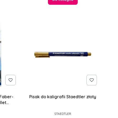
 Faber-
Pisak do kaligrafii Staedtler złoty
llet
PRODUCENT
STAEDTLER