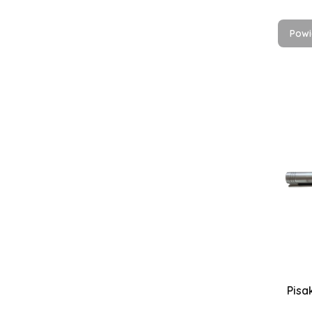
Powi
Pisa