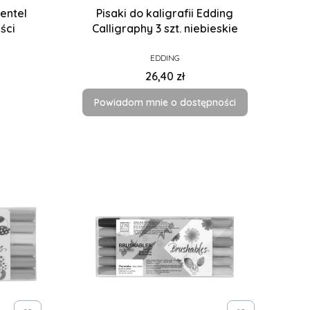
Pentel
Pisaki do kaligrafii Edding
ści
Calligraphy 3 szt. niebieskie
PRODUCENT
EDDING
Cena
26,40 zł
Powiadom mnie o dostępności