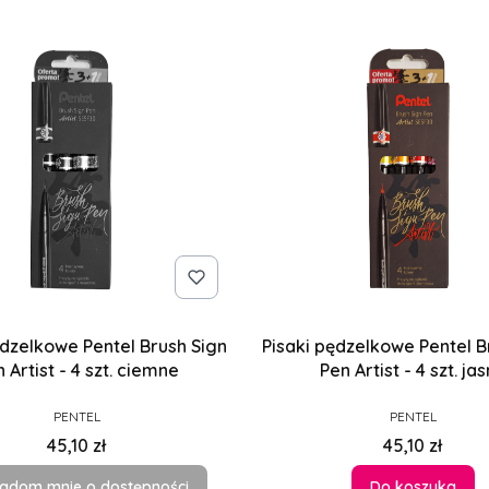
ędzelkowe Pentel Brush Sign
Pisaki pędzelkowe Pentel B
 Artist - 4 szt. ciemne
Pen Artist - 4 szt. ja
PRODUCENT
PRODUCENT
PENTEL
PENTEL
Cena
Cena
45,10 zł
45,10 zł
adom mnie o dostępności
Do koszyka