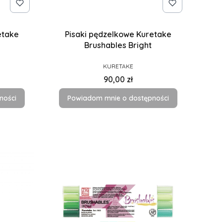
etake
Pisaki pędzelkowe Kuretake
Brushables Bright
PRODUCENT
KURETAKE
Cena
90,00 zł
ności
Powiadom mnie o dostępności