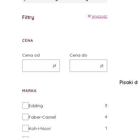
Wyczyść
Filtry
CENA
Cena od
Cena do
zł
zł
Pisaki d
MARKA
Marka
3
Edding
4
Faber-Castell
1
Koh-I-Noor