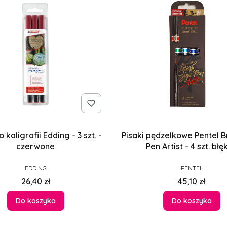
o kaligrafii Edding - 3 szt. -
Pisaki pędzelkowe Pentel B
czerwone
Pen Artist - 4 szt. błę
PRODUCENT
PRODUCENT
EDDING
PENTEL
Cena
Cena
26,40 zł
45,10 zł
Do koszyka
Do koszyka