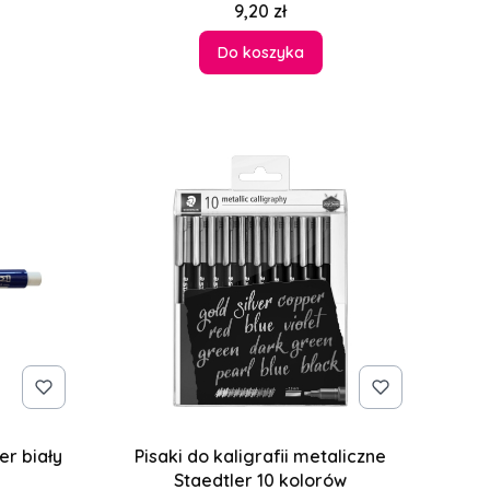
Cena
9,20 zł
Do koszyka
er biały
Pisaki do kaligrafii metaliczne
Staedtler 10 kolorów