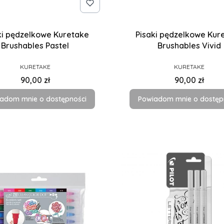
ki pędzelkowe Kuretake
Pisaki pędzelkowe Kur
Brushables Pastel
Brushables Vivid
PRODUCENT
PRODUCENT
KURETAKE
KURETAKE
Cena
Cena
90,00 zł
90,00 zł
adom mnie o dostępności
Powiadom mnie o dostęp