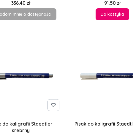
Cena
Cena
336,40 zł
91,50 zł
adom mnie o dostępności
Do koszyka
k do kaligrafii Staedtler
Pisak do kaligrafii Staedtl
srebrny