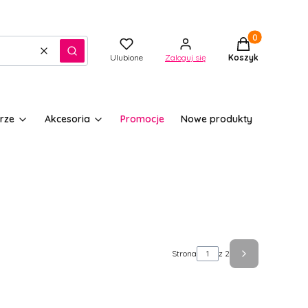
Produkty w kos
Wyczyść
Szukaj
Ulubione
Zaloguj się
Koszyk
rze
Akcesoria
Promocje
Nowe produkty
Strona
z 2
Następne pro