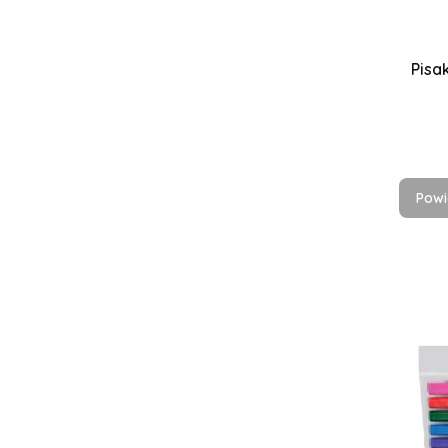
Pisa
Powi