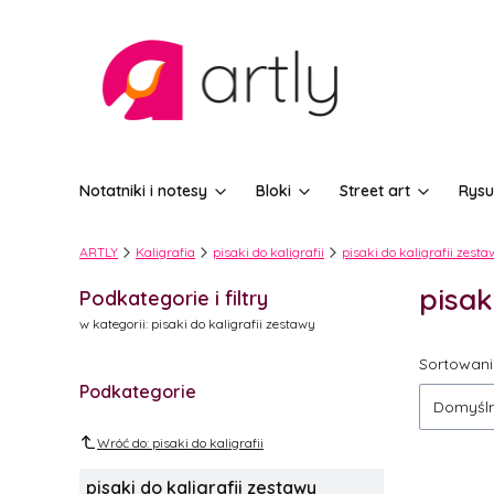
Notatniki i notesy
Bloki
Street art
Rysu
ARTLY
Kaligrafia
pisaki do kaligrafii
pisaki do kaligrafii zest
pisak
Podkategorie i filtry
w kategorii: pisaki do kaligrafii zestawy
Lista
Sortowani
Podkategorie
Domyśl
Wróć do: pisaki do kaligrafii
pisaki do kaligrafii zestawy