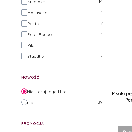
14
Kuretake
1
Manuscript
7
Pentel
1
Peter Pauper
1
Pilot
7
Staedtler
NOWOŚĆ
Nie stosuj tego filtra
Pisaki p
Pen
39
nie
PROMOCJA
Powi