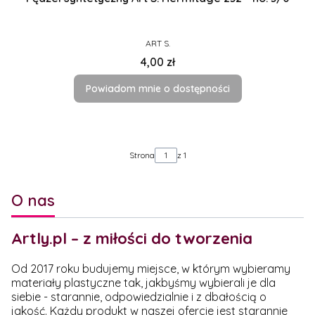
PRODUCENT
ART S.
Cena
4,00 zł
Powiadom mnie o dostępności
Strona
z 1
O nas
Artly.pl – z miłości do tworzenia
Od 2017 roku budujemy miejsce, w którym wybieramy
materiały plastyczne tak, jakbyśmy wybierali je dla
siebie - starannie, odpowiedzialnie i z dbałością o
jakość. Każdy produkt w naszej ofercie jest starannie