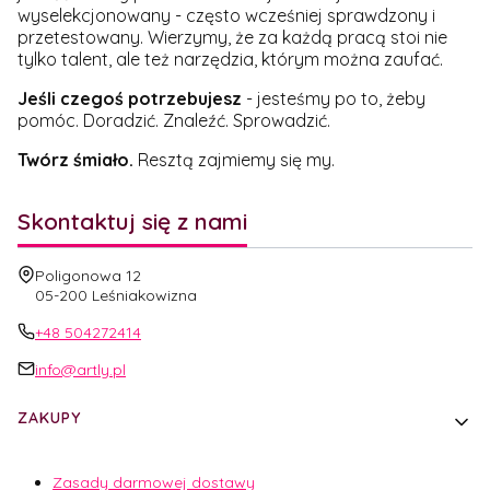
wyselekcjonowany - często wcześniej sprawdzony i
przetestowany. Wierzymy, że za każdą pracą stoi nie
tylko talent, ale też narzędzia, którym można zaufać.
Jeśli czegoś potrzebujesz
- jesteśmy po to, żeby
pomóc. Doradzić. Znaleźć. Sprowadzić.
Twórz śmiało.
Resztą zajmiemy się my.
Skontaktuj się z nami
Adres:
Poligonowa 12
05-200 Leśniakowizna
+48 504272414
info@artly.pl
Linki w stopce
ZAKUPY
Zasady darmowej dostawy