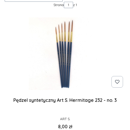
Strona
z 1
Pędzel syntetyczny Art S. Hermitage 232 - no. 3
PRODUCENT
ART S.
Cena
8,00 zł