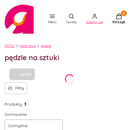
Produkt
Otwórz wyszukiwarkę
Menu
Szukaj
Zaloguj się
Koszyk
ARTLY
Malarstwo
pędzle
pędzle na sztuki
pędzle
Filtry
Produkty:
3
Lista produktów
Sortowanie:
Domyślne