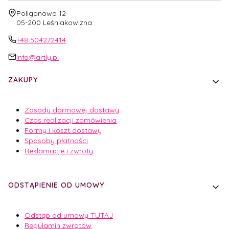
Adres:
Poligonowa 12
05-200 Leśniakowizna
+48 504272414
info@artly.pl
Linki w stopce
ZAKUPY
Zasady darmowej dostawy
Czas realizacji zamówienia
Formy i koszt dostawy
Sposoby płatności
Reklamacje i zwroty
ODSTĄPIENIE OD UMOWY
Odstąp od umowy TUTAJ
Regulamin zwrotów