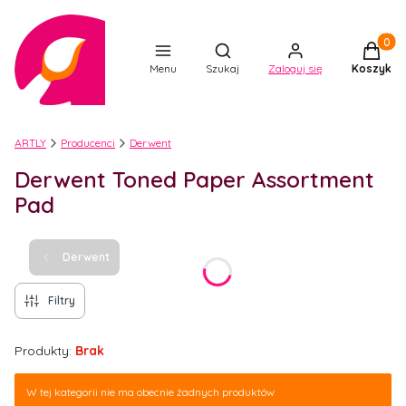
Produkt
Otwórz wyszukiwarkę
Menu
Szukaj
Zaloguj się
Koszyk
ARTLY
Producenci
Derwent
Derwent Toned Paper Assortment
Pad
Derwent
Filtry
Produkty:
Brak
Lista produktów
W tej kategorii nie ma obecnie żadnych produktów