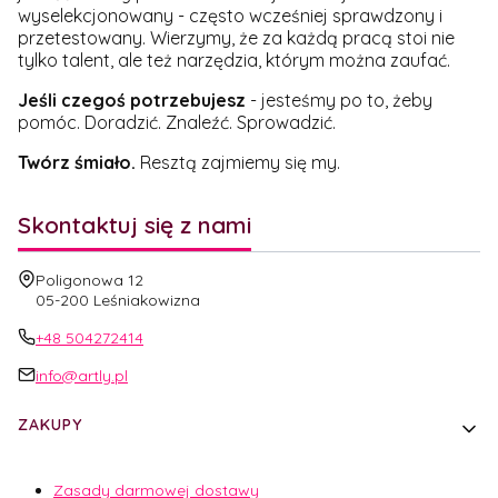
wyselekcjonowany - często wcześniej sprawdzony i
przetestowany. Wierzymy, że za każdą pracą stoi nie
tylko talent, ale też narzędzia, którym można zaufać.
Jeśli czegoś potrzebujesz
- jesteśmy po to, żeby
pomóc. Doradzić. Znaleźć. Sprowadzić.
Twórz śmiało.
Resztą zajmiemy się my.
Skontaktuj się z nami
Adres:
Poligonowa 12
05-200 Leśniakowizna
+48 504272414
info@artly.pl
Linki w stopce
ZAKUPY
Zasady darmowej dostawy