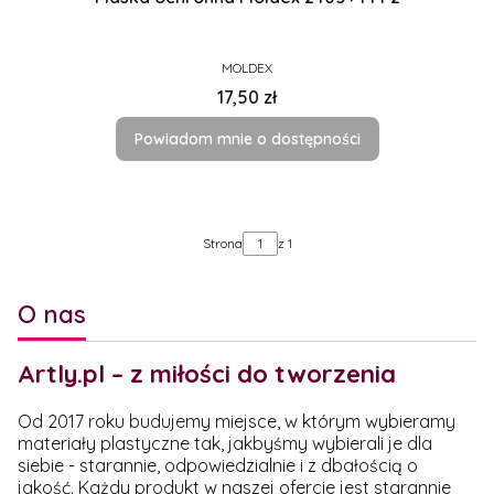
PRODUCENT
MOLDEX
Cena
17,50 zł
Powiadom mnie o dostępności
Strona
z 1
O nas
Artly.pl – z miłości do tworzenia
Od 2017 roku budujemy miejsce, w którym wybieramy
materiały plastyczne tak, jakbyśmy wybierali je dla
siebie - starannie, odpowiedzialnie i z dbałością o
jakość. Każdy produkt w naszej ofercie jest starannie