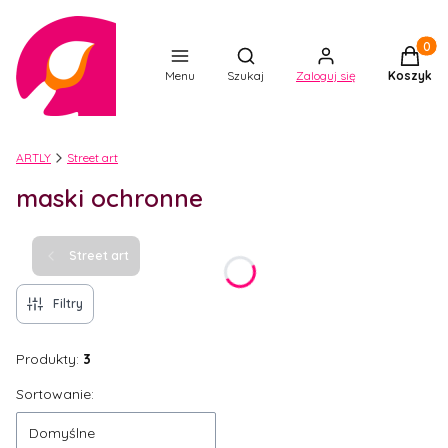
Produkt
Otwórz wyszukiwarkę
Menu
Szukaj
Zaloguj się
Koszyk
ARTLY
Street art
maski ochronne
Street art
Filtry
Produkty:
3
Lista produktów
Sortowanie:
Domyślne