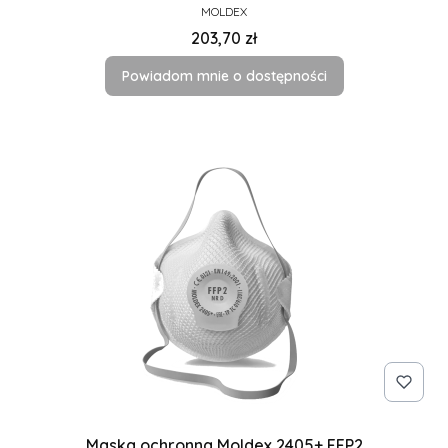
PRODUCENT
MOLDEX
Cena
203,70 zł
Powiadom mnie o dostępności
Maska ochronna Moldex 2405+ FFP2