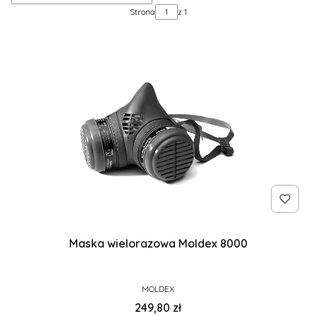
Strona
z 1
Maska wielorazowa Moldex 8000
PRODUCENT
MOLDEX
Cena
249,80 zł