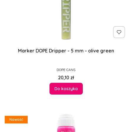
Marker DOPE Dripper - 5 mm - olive green
PRODUCENT
DOPE CANS
Cena
20,10 zł
Do koszyka
Nowość