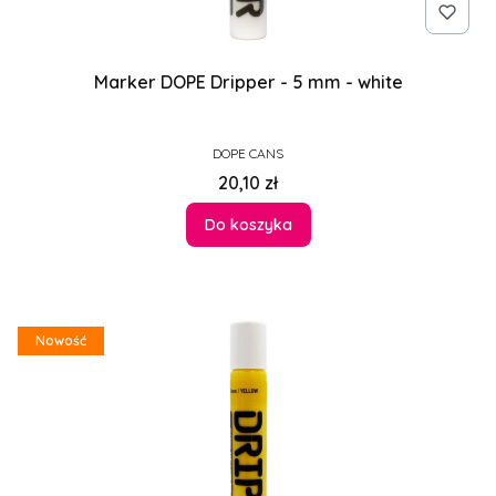
Marker DOPE Dripper - 5 mm - white
PRODUCENT
DOPE CANS
Cena
20,10 zł
Do koszyka
Nowość