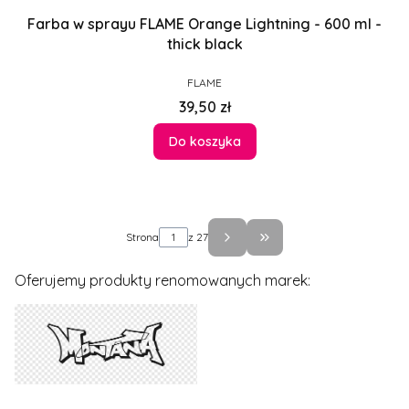
Farba w sprayu FLAME Orange Lightning - 600 ml -
thick black
PRODUCENT
FLAME
Cena
39,50 zł
Do koszyka
Strona
z 27
Przejdź do ostatniej st
Oferujemy produkty renomowanych marek: