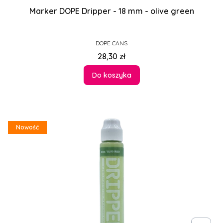
Marker DOPE Dripper - 18 mm - olive green
PRODUCENT
DOPE CANS
Cena
28,30 zł
Do koszyka
Nowość