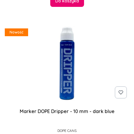
Do koszyka
Nowość
Marker DOPE Dripper - 10 mm - dark blue
PRODUCENT
DOPE CANS