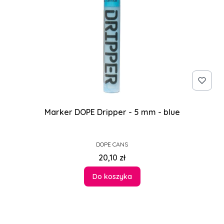
Marker DOPE Dripper - 5 mm - blue
PRODUCENT
DOPE CANS
Cena
20,10 zł
Do koszyka