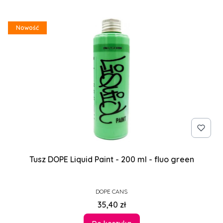
Nowość
Tusz DOPE Liquid Paint - 200 ml - fluo green
PRODUCENT
DOPE CANS
Cena
35,40 zł