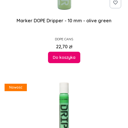
Marker DOPE Dripper - 10 mm - olive green
PRODUCENT
DOPE CANS
Cena
22,70 zł
Do koszyka
Nowość