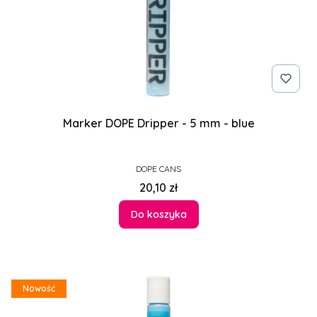
Marker DOPE Dripper - 5 mm - blue
PRODUCENT
DOPE CANS
Cena
20,10 zł
Do koszyka
Nowość