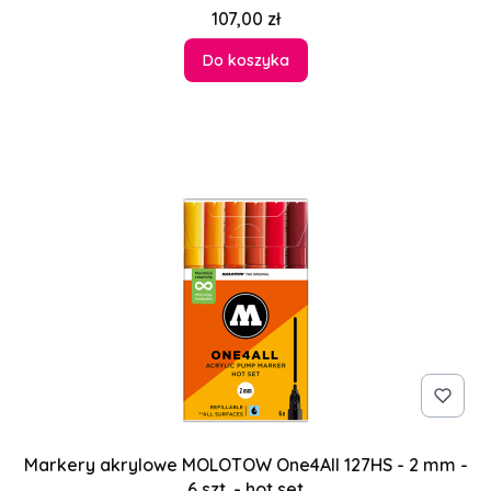
Cena
107,00 zł
Do koszyka
Markery akrylowe MOLOTOW One4All 127HS - 2 mm -
6 szt. - hot set