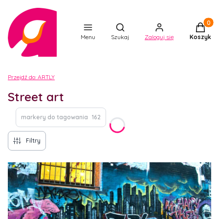
Produkt
Otwórz wyszukiwarkę
Menu
Szukaj
Zaloguj się
Koszyk
Przejdź do:
ARTLY
Street art
markery do tagowania
162
Filtry