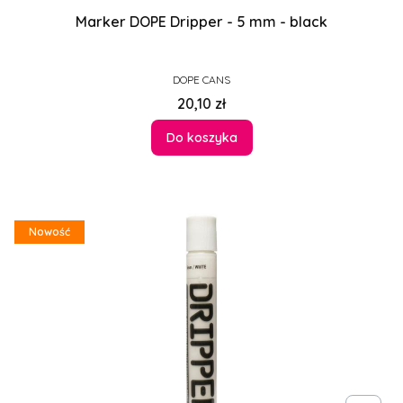
Marker DOPE Dripper - 5 mm - black
PRODUCENT
DOPE CANS
Cena
20,10 zł
Do koszyka
Nowość