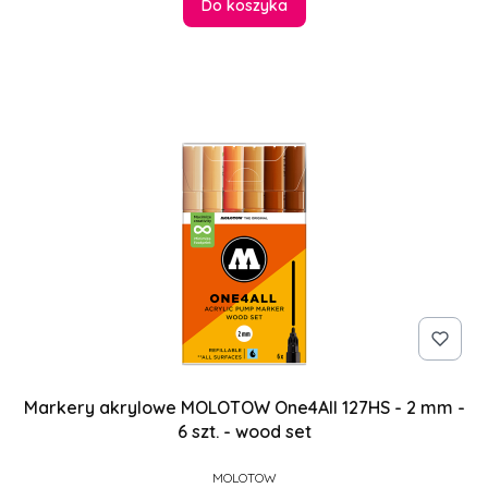
Do koszyka
Markery akrylowe MOLOTOW One4All 127HS - 2 mm -
6 szt. - wood set
PRODUCENT
MOLOTOW