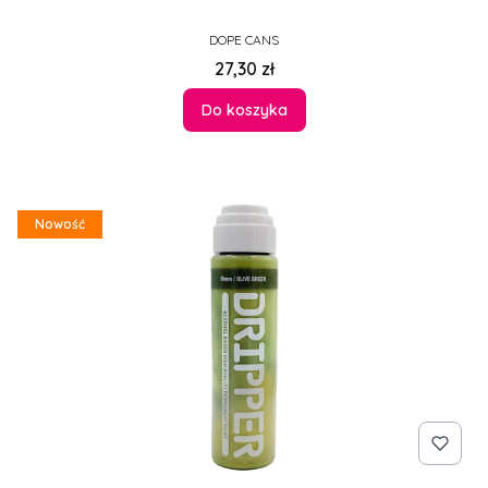
PRODUCENT
DOPE CANS
Cena
27,30 zł
Do koszyka
Nowość