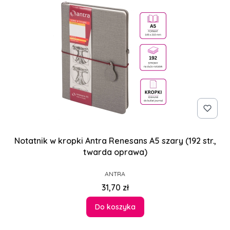
Notatnik w kropki Antra Renesans A5 szary (192 str.,
twarda oprawa)
PRODUCENT
ANTRA
Cena
31,70 zł
Do koszyka