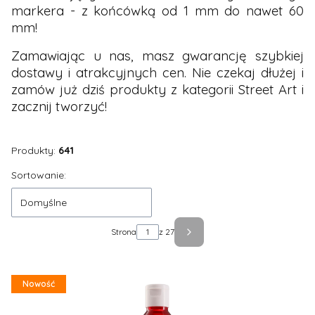
markera - z końcówką od 1 mm do nawet 60
mm!
Zamawiając u nas, masz gwarancję szybkiej
dostawy i atrakcyjnych cen. Nie czekaj dłużej i
zamów już dziś produkty z kategorii Street Art i
zacznij tworzyć!
Produkty:
641
Lista produktów
Sortowanie:
Domyślne
Strona
z 27
Następne produkty
Nowość