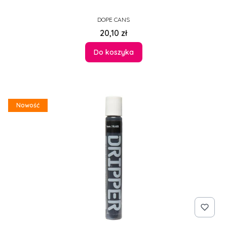
PRODUCENT
DOPE CANS
Cena
20,10 zł
Do koszyka
Nowość