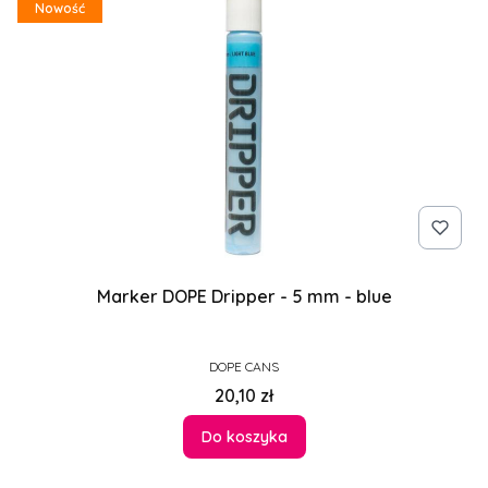
Nowość
Marker DOPE Dripper - 5 mm - blue
PRODUCENT
DOPE CANS
Cena
20,10 zł
Do koszyka