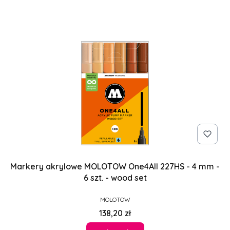
Markery akrylowe MOLOTOW One4All 227HS - 4 mm -
6 szt. - wood set
PRODUCENT
MOLOTOW
Cena
138,20 zł