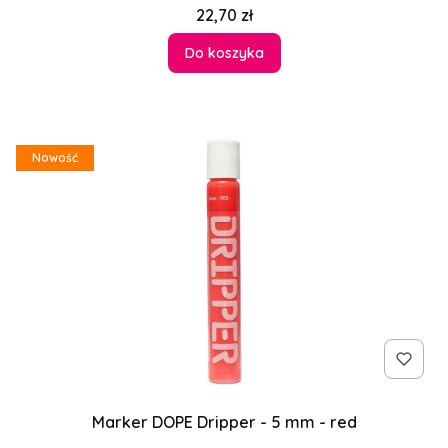
Cena
22,70 zł
Do koszyka
Nowość
Marker DOPE Dripper - 5 mm - red