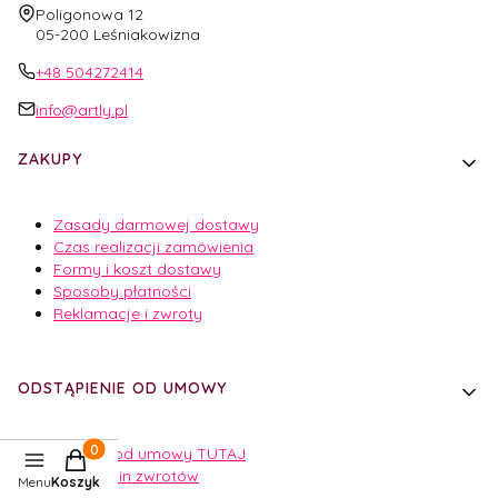
Adres:
Poligonowa 12
05-200 Leśniakowizna
+48 504272414
info@artly.pl
Linki w stopce
ZAKUPY
Zasady darmowej dostawy
Czas realizacji zamówienia
Formy i koszt dostawy
Sposoby płatności
Reklamacje i zwroty
ODSTĄPIENIE OD UMOWY
Odstąp od umowy TUTAJ
Produkty w koszyku: 0. Zobacz szczegóły
Regulamin zwrotów
Menu
Koszyk