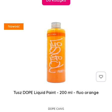
Do koszyka
Nowość
Tusz DOPE Liquid Paint - 200 ml - fluo orange
PRODUCENT
DOPE CANS