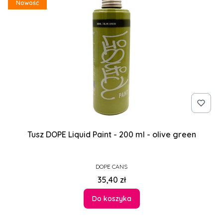
Nowość
Tusz DOPE Liquid Paint - 200 ml - olive green
PRODUCENT
DOPE CANS
Cena
35,40 zł
Do koszyka