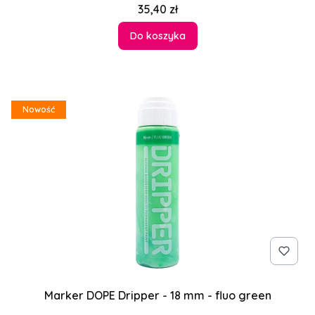
Cena
35,40 zł
Do koszyka
Nowość
Marker DOPE Dripper - 18 mm - fluo green