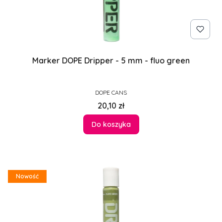
Marker DOPE Dripper - 5 mm - fluo green
PRODUCENT
DOPE CANS
Cena
20,10 zł
Do koszyka
Nowość