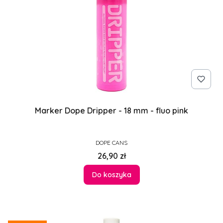
Marker Dope Dripper - 18 mm - fluo pink
PRODUCENT
DOPE CANS
Cena
26,90 zł
Do koszyka