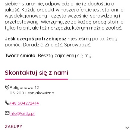
siebie - starannie, odpowiedzialnie i z dbałością o
jakość. Każdy produkt w naszej ofercie jest starannie
wyselekcjonowany - często wcześniej sprawdzony i
przetestowany. Wierzymy, że za każdą pracą stoi nie
tylko talent, ale też narzędzia, którym można zaufać.
Jeśli czegoś potrzebujesz
- jesteśmy po to, żeby
pomóc. Doradzić. Znaleźć. Sprowadzić.
Twórz śmiało.
Resztą zajmiemy się my.
Skontaktuj się z nami
Adres:
Poligonowa 12
05-200 Leśniakowizna
+48 504272414
info@artly.pl
Linki w stopce
ZAKUPY