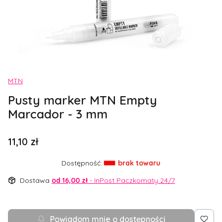
Etykiety
MTN
Pusty marker MTN Empty
Marcador - 3 mm
Cena
11,10 zł
Dostępność:
brak towaru
Dostawa
od 16,00 zł
- InPost Paczkomaty 24/7
Powiadom mnie o dostępności