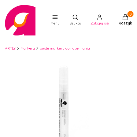
Produkt
Otwórz wyszukiwarkę
Menu
Szukaj
Zaloguj się
Koszyk
ARTLY
Markery
puste markery do napełniania