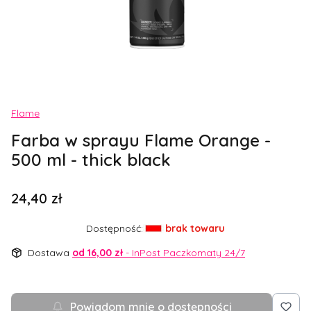
Etykiety
Flame
Farba w sprayu Flame Orange -
500 ml - thick black
Cena
24,40 zł
Dostępność:
brak towaru
Dostawa
od 16,00 zł
- InPost Paczkomaty 24/7
Powiadom mnie o dostępności