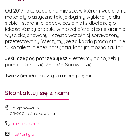
Od 2017 roku budujemy miejsce, w którym wybieramy
materiały plastyczne tak, jakbyśmy wybierali je dla
siebie - starannie, odpowiedzialnie i z dbałością o
jakość. Każdy produkt w naszej ofercie jest starannie
wyselekcjonowany - często wcześniej sprawdzony i
przetestowany. Wierzymy, że za każdą pracą stoi nie
tylko talent, ale też narzędzia, którym można zaufać.
Jeśli czegoś potrzebujesz
- jesteśmy po to, żeby
pomóc. Doradzić. Znaleźć. Sprowadzić.
Twórz śmiało.
Resztą zajmiemy się my.
Skontaktuj się z nami
Adres:
Poligonowa 12
05-200 Leśniakowizna
+48 504272414
info@artly.pl