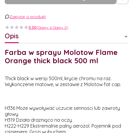
Zapytaj o produkt
0.00
(Oceny: 0 Oceny: 0)
Opis
Farba w sprayu Molotow Flame
Orange thick black 500 ml
Thick black w wersji 500ml, krycie chromu na raz.
Wykończenie matowe, w zestawie z Molotow fat cap.
H336 Może wywoływać uczucie senności lub zawroty
głowy.
H319 Działa drażniąco na oczy.
H222-H229 Ekstremalnie palny aerozol. Pojemnik pod
ciśnieniem. Grozi wybuchem.