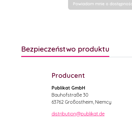
Powiadom mnie o dostępnośc
Bezpieczeństwo produktu
Producent
Publikat GmbH
Bauhofstraße 30
63762 Großostheim, Niemcy
distribution@publikat.de