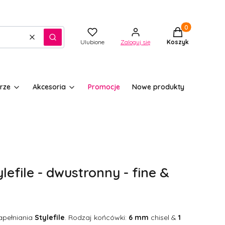
Produkty w kos
Wyczyść
Szukaj
Ulubione
Zaloguj się
Koszyk
rze
Akcesoria
Promocje
Nowe produkty
lefile - dwustronny - fine &
apełniania
Stylefile
. Rodzaj końcówki:
6 mm
chisel &
1