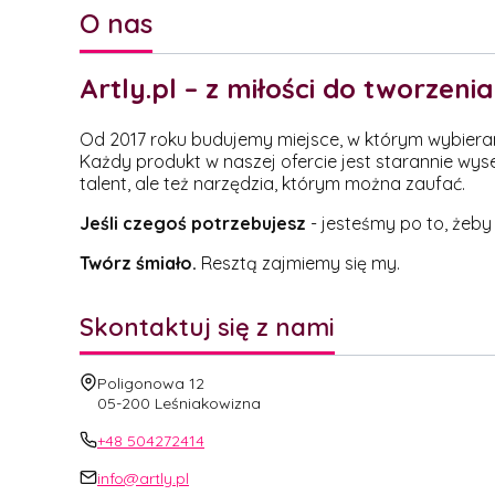
O nas
Artly.pl – z miłości do tworzenia
Od 2017 roku budujemy miejsce, w którym wybieramy 
Każdy produkt w naszej ofercie jest starannie wys
talent, ale też narzędzia, którym można zaufać.
Jeśli czegoś potrzebujesz
- jesteśmy po to, żeby
Twórz śmiało.
Resztą zajmiemy się my.
Skontaktuj się z nami
Adres:
Poligonowa 12
05-200 Leśniakowizna
+48 504272414
info@artly.pl