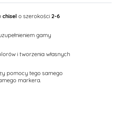
u
chisel
o szerokości
2-6
t uzupełnieniem gamy
olorów i tworzenia własnych
 przy pomocy tego samego
 samego markera.