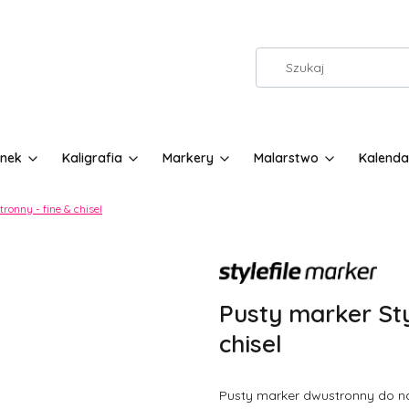
nek
Kaligrafia
Markery
Malarstwo
Kalenda
ronny - fine & chisel
Etykiety
Pusty marker Sty
chisel
Pusty marker dwustronny do n