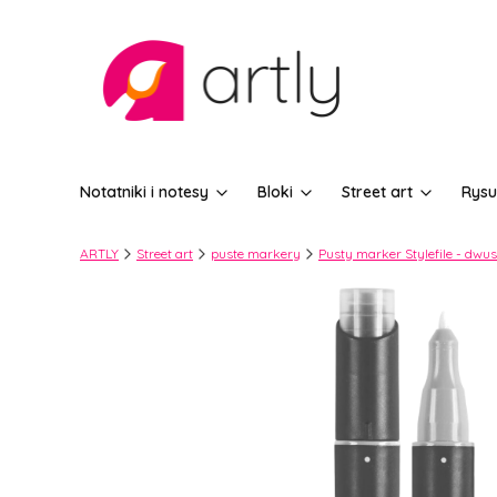
Notatniki i notesy
Bloki
Street art
Rysu
ARTLY
Street art
puste markery
Pusty marker Stylefile - dwust