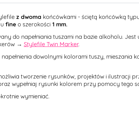
lefile
z dwoma
końcówkami - ściętą końcówką typ
pu
fine
o szerokości
1 mm.
owany do napełniania tuszami na bazie alkoholu. Jes
rkerów →
Stylefile Twin Marker
.
 napełnienia dowolnymi kolorami tuszy, mieszania k
możliwia tworzenie rysunków, projektów i ilustracji
 oraz wypełniaj rysunki kolorem przy pomocy tego
rotnie wymieniać.