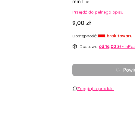
mm
fine
Przejdź do pełnego opisu
Cena
9,00 zł
Dostępność:
brak towaru
Dostawa
od 16,00 zł
- InPo
Powi
Zapytaj o produkt