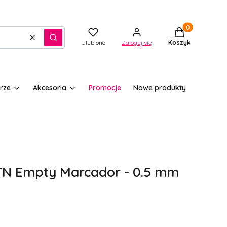
Produkty w kos
Wyczyść
Szukaj
Ulubione
Zaloguj się
Koszyk
rze
Akcesoria
Promocje
Nowe produkty
TN Empty Marcador - 0.5 mm