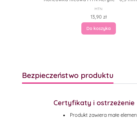
PRODUCENT
MTN
Cena
13,90 zł
Do koszyka
Bezpieczeństwo produktu
Certyfikaty i ostrzeżeni
Produkt zawiera małe elemen