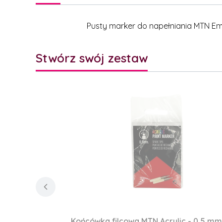
Pusty marker do napełniania MTN E
Stwórz swój zestaw
Końcówka filcowa MTN Acrylic - 0,5 mm -