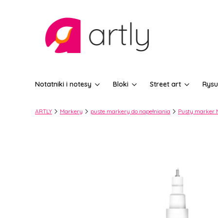
Notatniki i notesy
Bloki
Street art
Rysu
ARTLY
Markery
puste markery do napełniania
Pusty marker 