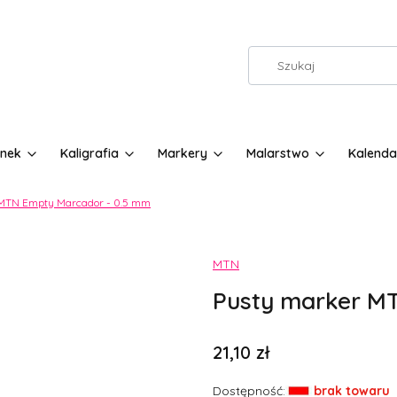
nek
Kaligrafia
Markery
Malarstwo
Kalenda
MTN Empty Marcador - 0.5 mm
Etykiety
MTN
Pusty marker M
Cena
21,10 zł
Dostępność:
brak towaru