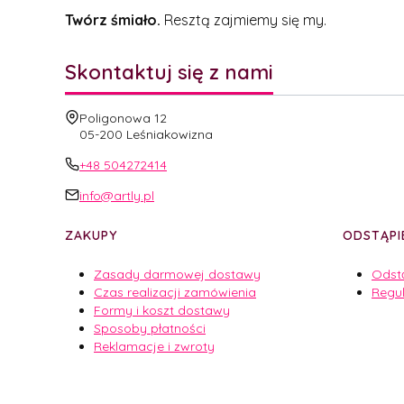
Twórz śmiało.
Resztą zajmiemy się my.
Skontaktuj się z nami
Adres:
Poligonowa 12
05-200 Leśniakowizna
+48 504272414
info@artly.pl
Linki w stopce
ZAKUPY
ODSTĄPI
Zasady darmowej dostawy
Odst
Czas realizacji zamówienia
Regu
Formy i koszt dostawy
Sposoby płatności
Reklamacje i zwroty