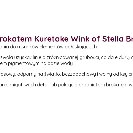
rokatem Kuretake Wink of Stella Bru
ania do rysunków elementów połyskujących.
ala uzyskać linie o zróżnicowanej grubości, co daje dużą 
uszem pigmentowym na bazie wody.
kwasowy, odporny na światło, bezzapachowy i wolny od ksylen
dawania migotliwych detali lub pokrycia drobniutkim brokatem 