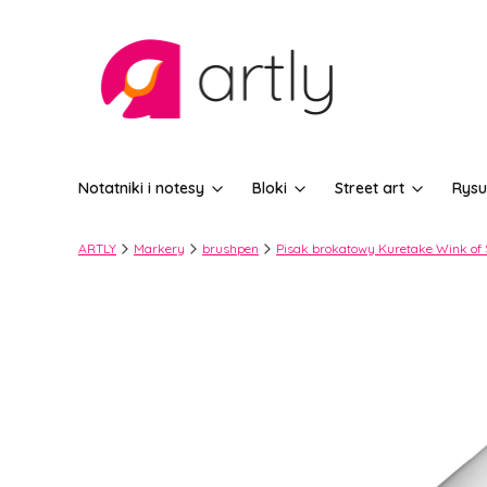
Notatniki i notesy
Bloki
Street art
Rysu
ARTLY
Markery
brushpen
Pisak brokatowy Kuretake Wink of St