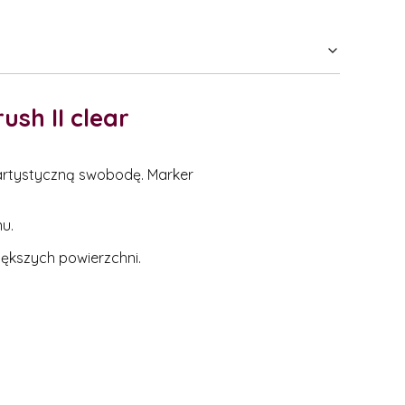
sh II clear
artystyczną swobodę. Marker
u.
większych powierzchni.