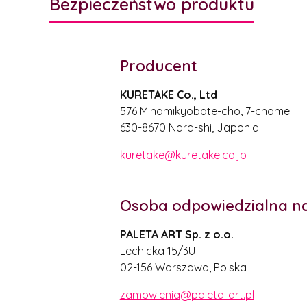
Bezpieczeństwo produktu
Producent
KURETAKE Co., Ltd
576 Minamikyobate-cho, 7-chome
630-8670 Nara-shi, Japonia
kuretake@kuretake.co.jp
Osoba odpowiedzialna na
PALETA ART Sp. z o.o.
Lechicka 15/3U
02-156 Warszawa, Polska
zamowienia@paleta-art.pl