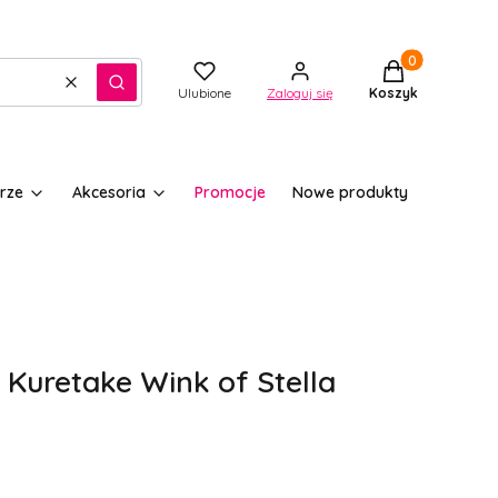
Produkty w kos
Wyczyść
Szukaj
Ulubione
Zaloguj się
Koszyk
rze
Akcesoria
Promocje
Nowe produkty
 Kuretake Wink of Stella