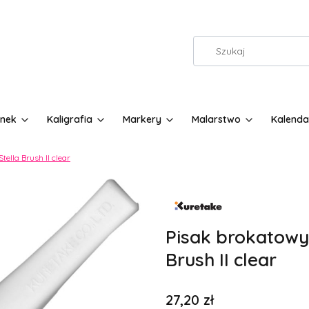
nek
Kaligrafia
Markery
Malarstwo
Kalenda
ella Brush II clear
Etykiety
Pisak brokatowy
Brush II clear
Cena
27,20 zł