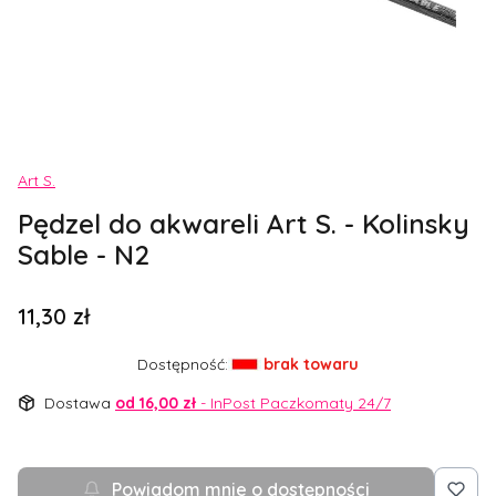
Etykiety
Art S.
Pędzel do akwareli Art S. - Kolinsky
Sable - N2
Cena
11,30 zł
Dostępność:
brak towaru
Dostawa
od 16,00 zł
- InPost Paczkomaty 24/7
Powiadom mnie o dostępności