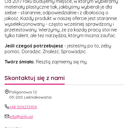
Od 2017 roku budujemy miejsce, w którym wybieramy
materiały plastyczne tak, jakbyśmy wybierali je dla
siebie - starannie, odpowiedzialnie i z dbałością o
jakość. Każdy produkt w naszej ofercie jest starannie
wyselekcjonowany - często wcześniej sprawdzony i
przetestowany. Wierzymy, że za każdą pracą stoi nie
tylko talent, ale też narzędzia, którym można zaufać.
Jeśli czegoś potrzebujesz
- jesteśmy po to, żeby
pomóc. Doradzić. Znaleźć. Sprowadzić.
Twórz śmiało.
Resztą zajmiemy się my.
Skontaktuj się z nami
Adres:
Poligonowa 12
05-200 Leśniakowizna
+48 504272414
info@artly.pl
Linki w stopce