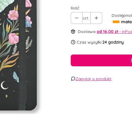
Ilość
Dostępnoś
szt.
mała 
Dostawa
od 16,00 zł
- InPo
Czas wysyłki:
24 godziny
Zapytaj o produkt