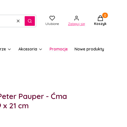
Produkty w kos
Wyczyść
Szukaj
Ulubione
Zaloguj się
Koszyk
rze
Akcesoria
Promocje
Nowe produkty
 Peter Pauper - Ćma
9 x 21 cm