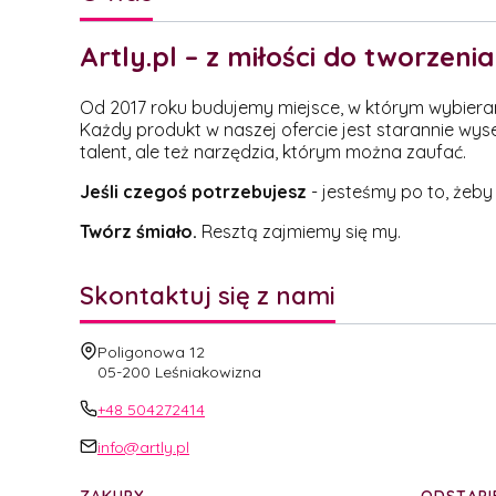
Artly.pl – z miłości do tworzenia
Od 2017 roku budujemy miejsce, w którym wybieramy 
Każdy produkt w naszej ofercie jest starannie wys
talent, ale też narzędzia, którym można zaufać.
Jeśli czegoś potrzebujesz
- jesteśmy po to, żeby
Twórz śmiało.
Resztą zajmiemy się my.
Skontaktuj się z nami
Adres:
Poligonowa 12
05-200 Leśniakowizna
+48 504272414
info@artly.pl
Linki w stopce