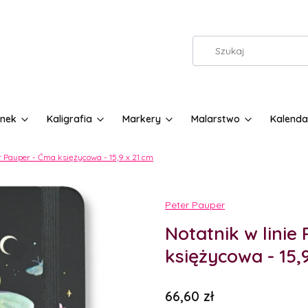
nek
Kaligrafia
Markery
Malarstwo
Kalenda
er Pauper - Ćma księżycowa - 15,9 x 21 cm
Etykiety
Peter Pauper
Notatnik w linie
księżycowa - 15,
Cena
66,60 zł