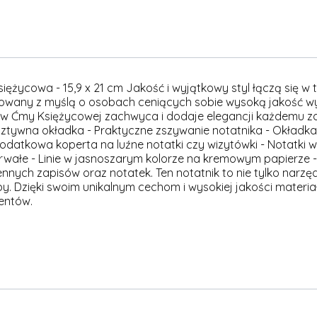
księżycowa - 15,9 x 21 cm Jakość i wyjątkowy styl łączą się 
ktowany z myślą o osobach ceniących sobie wysoką jakość wy
yw Ćmy Księżycowej zachwyca i dodaje elegancji każdemu z
ztywna okładka - Praktyczne zszywanie notatnika - Okładka i
odatkowa koperta na luźne notatki czy wizytówki - Notatk
rwałe - Linie w jasnoszarym kolorze na kremowym papierze - 
ennych zapisów oraz notatek. Ten notatnik to nie tylko narzęd
y. Dzięki swoim unikalnym cechom i wysokiej jakości materia
entów.