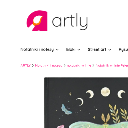
Notatniki i notesy
Bloki
Street art
Rysu
ARTLY
Notatniki i notesy
notatniki w linie
Notatnik w linie Pet