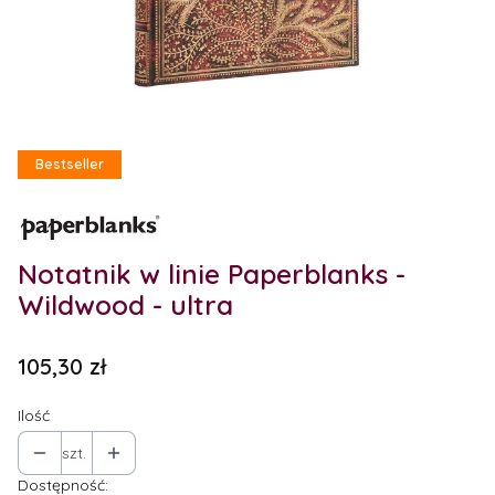
Etykiety
Bestseller
Notatnik w linie Paperblanks -
Wildwood - ultra
Cena
105,30 zł
Ilość
szt.
Dostępność: