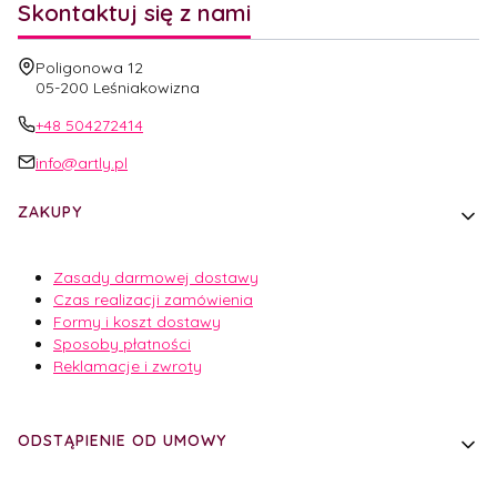
Skontaktuj się z nami
Adres:
Poligonowa 12
05-200 Leśniakowizna
+48 504272414
info@artly.pl
Linki w stopce
ZAKUPY
Zasady darmowej dostawy
Czas realizacji zamówienia
Formy i koszt dostawy
Sposoby płatności
Reklamacje i zwroty
ODSTĄPIENIE OD UMOWY