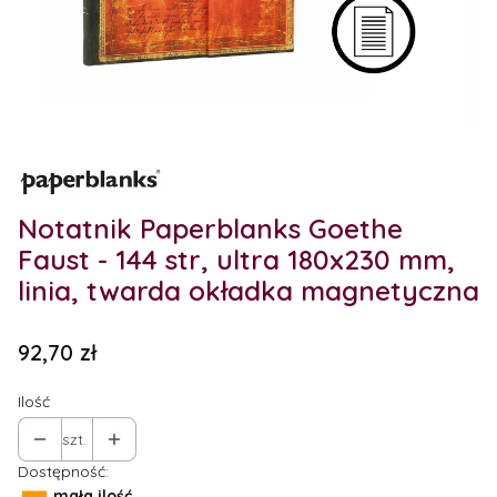
Etykiety
Notatnik Paperblanks Goethe
Faust - 144 str, ultra 180x230 mm,
linia, twarda okładka magnetyczna
Cena
92,70 zł
Ilość
szt.
Dostępność:
mała ilość