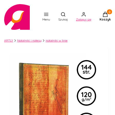
Produkt
Otwórz wyszukiwarkę
Menu
Szukaj
Zaloguj się
Koszyk
ARTLY
Notatniki i notesy
notatniki w linie