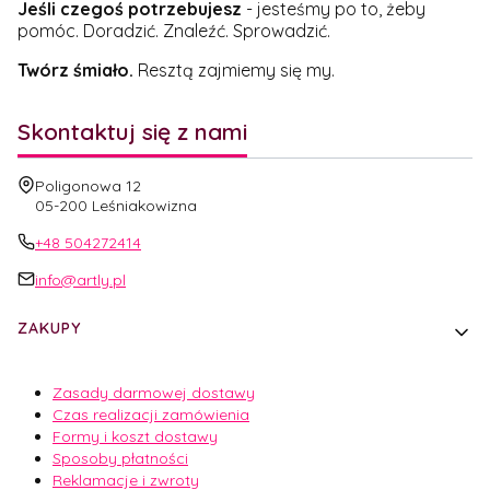
Jeśli czegoś potrzebujesz
- jesteśmy po to, żeby
pomóc. Doradzić. Znaleźć. Sprowadzić.
Twórz śmiało.
Resztą zajmiemy się my.
Skontaktuj się z nami
Adres:
Poligonowa 12
05-200 Leśniakowizna
+48 504272414
info@artly.pl
Linki w stopce
ZAKUPY
Zasady darmowej dostawy
Czas realizacji zamówienia
Formy i koszt dostawy
Sposoby płatności
Reklamacje i zwroty