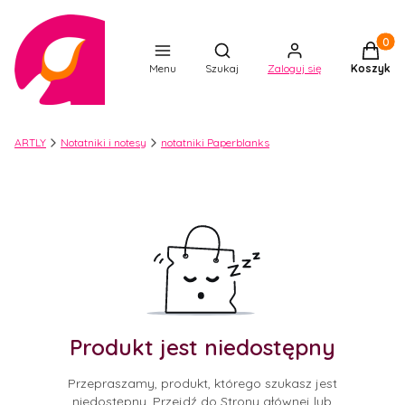
Produkt
Otwórz wyszukiwarkę
Menu
Szukaj
Zaloguj się
Koszyk
ARTLY
Notatniki i notesy
notatniki Paperblanks
Produkt jest niedostępny
Przepraszamy, produkt, którego szukasz jest
niedostępny. Przejdź do Strony głównej lub