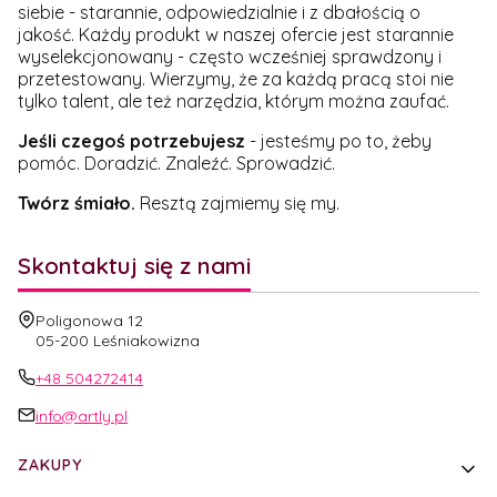
siebie - starannie, odpowiedzialnie i z dbałością o
jakość. Każdy produkt w naszej ofercie jest starannie
wyselekcjonowany - często wcześniej sprawdzony i
przetestowany. Wierzymy, że za każdą pracą stoi nie
tylko talent, ale też narzędzia, którym można zaufać.
Jeśli czegoś potrzebujesz
- jesteśmy po to, żeby
pomóc. Doradzić. Znaleźć. Sprowadzić.
Twórz śmiało.
Resztą zajmiemy się my.
Skontaktuj się z nami
Adres:
Poligonowa 12
05-200 Leśniakowizna
+48 504272414
info@artly.pl
Linki w stopce
ZAKUPY