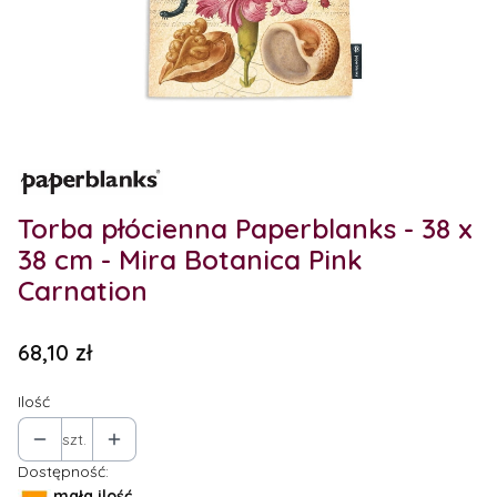
Etykiety
Torba płócienna Paperblanks - 38 x
38 cm - Mira Botanica Pink
Carnation
Cena
68,10 zł
Ilość
szt.
Dostępność:
mała ilość