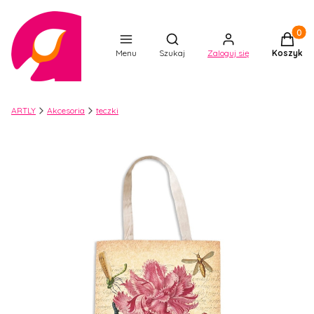
Produkt
Otwórz wyszukiwarkę
Menu
Szukaj
Zaloguj się
Koszyk
ARTLY
Akcesoria
teczki