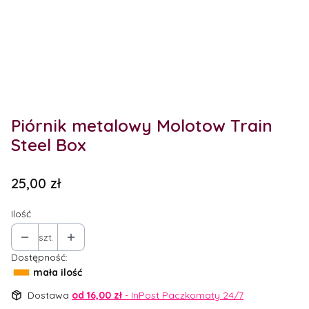
Etykiety
Piórnik metalowy Molotow Train
Steel Box
Cena
25,00 zł
Ilość
szt.
Dostępność:
mała ilość
Dostawa
od 16,00 zł
- InPost Paczkomaty 24/7