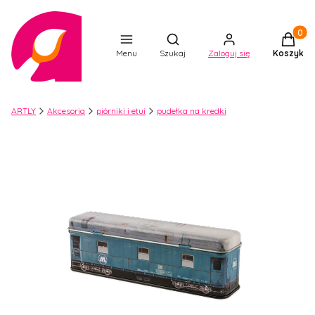
Produkt
Otwórz wyszukiwarkę
Menu
Szukaj
Zaloguj się
Koszyk
ARTLY
Akcesoria
piórniki i etui
pudełka na kredki