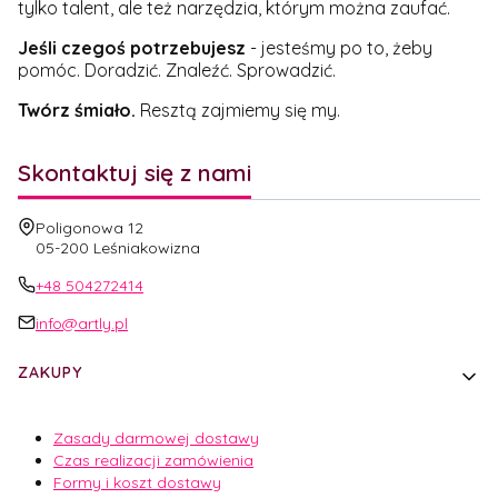
tylko talent, ale też narzędzia, którym można zaufać.
Jeśli czegoś potrzebujesz
- jesteśmy po to, żeby
pomóc. Doradzić. Znaleźć. Sprowadzić.
Twórz śmiało.
Resztą zajmiemy się my.
Skontaktuj się z nami
Adres:
Poligonowa 12
05-200 Leśniakowizna
+48 504272414
info@artly.pl
Linki w stopce
ZAKUPY
Zasady darmowej dostawy
Czas realizacji zamówienia
Formy i koszt dostawy