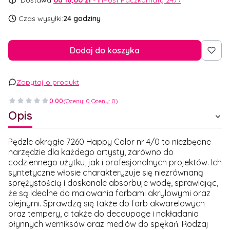
Dostawa
od 16,00 zł
- InPost Paczkomaty 24/7
Czas wysyłki:
24 godziny
Dodaj do koszyka
Zapytaj o produkt
0.00
(Oceny: 0 Oceny: 0)
Opis
Pędzle okrągłe 7260 Happy Color nr 4/0 to niezbędne
narzędzie dla każdego artysty, zarówno do
codziennego użytku, jak i profesjonalnych projektów. Ich
syntetyczne włosie charakteryzuje się niezrównaną
sprężystością i doskonale absorbuje wodę, sprawiając,
że są idealne do malowania farbami akrylowymi oraz
olejnymi. Sprawdzą się także do farb akwarelowych
oraz tempery, a także do decoupage i nakładania
płynnych werniksów oraz mediów do spękań. Rodzaj