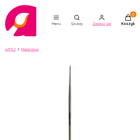
Produkt
Otwórz wyszukiwarkę
Menu
Szukaj
Zaloguj się
Koszyk
ARTLY
Malarstwo