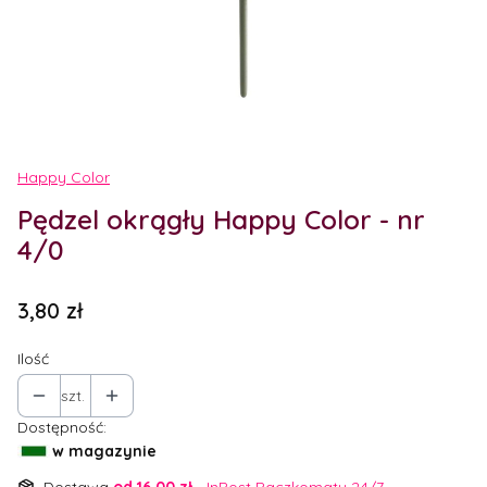
Etykiety
Happy Color
Pędzel okrągły Happy Color - nr
4/0
Cena
3,80 zł
Ilość
szt.
Dostępność:
w magazynie