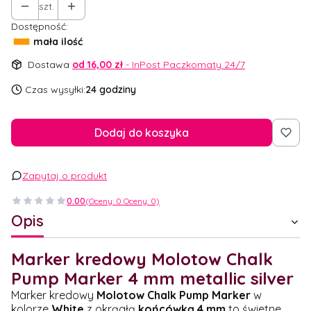
szt.
Dostępność:
mała ilość
Dostawa
od 16,00 zł
- InPost Paczkomaty 24/7
Czas wysyłki:
24 godziny
Dodaj do koszyka
Zapytaj o produkt
0.00
(Oceny: 0 Oceny: 0)
Opis
Marker kredowy Molotow Chalk
Pump Marker 4 mm metallic silver
Marker kredowy
Molotow Chalk Pump Marker
w
kolorze
White
z okrągłą
końcówką 4 mm
to świetne