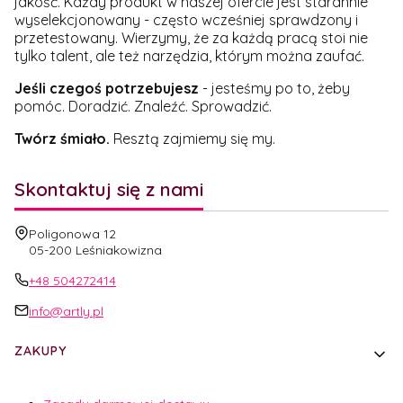
jakość. Każdy produkt w naszej ofercie jest starannie
wyselekcjonowany - często wcześniej sprawdzony i
przetestowany. Wierzymy, że za każdą pracą stoi nie
tylko talent, ale też narzędzia, którym można zaufać.
Jeśli czegoś potrzebujesz
- jesteśmy po to, żeby
pomóc. Doradzić. Znaleźć. Sprowadzić.
Twórz śmiało.
Resztą zajmiemy się my.
Skontaktuj się z nami
Adres:
Poligonowa 12
05-200 Leśniakowizna
+48 504272414
info@artly.pl
Linki w stopce
ZAKUPY