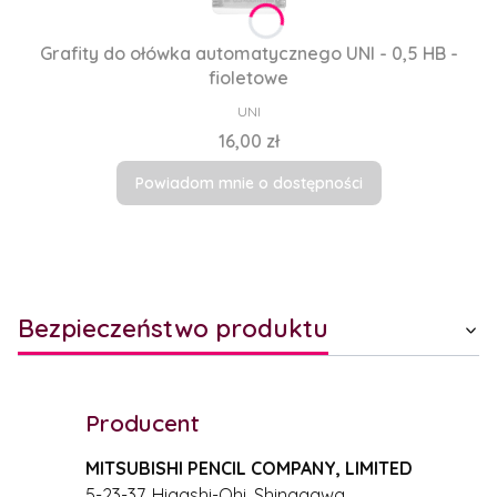
Grafity do ołówka automatycznego UNI - 0,5 HB -
fioletowe
PRODUCENT
UNI
Cena
16,00 zł
Powiadom mnie o dostępności
Bezpieczeństwo produktu
Producent
MITSUBISHI PENCIL COMPANY, LIMITED
5-23-37, Higashi-Ohi, Shinagawa