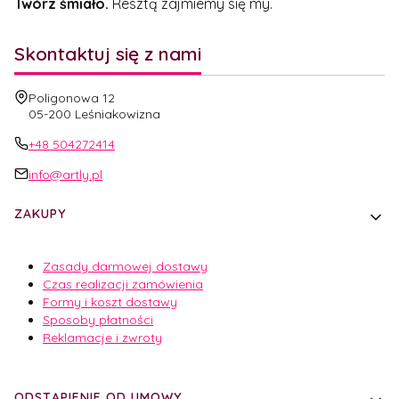
Twórz śmiało.
Resztą zajmiemy się my.
Skontaktuj się z nami
Adres:
Poligonowa 12
05-200 Leśniakowizna
+48 504272414
info@artly.pl
Linki w stopce
ZAKUPY
Zasady darmowej dostawy
Czas realizacji zamówienia
Formy i koszt dostawy
Sposoby płatności
Reklamacje i zwroty
ODSTĄPIENIE OD UMOWY