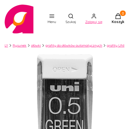
Produkt
Otwórz wyszukiwarkę
Menu
Szukaj
Zaloguj się
Koszyk
RTLY
Rysunek
ołówki
grafity do ołówków automatycznych
grafity UNI