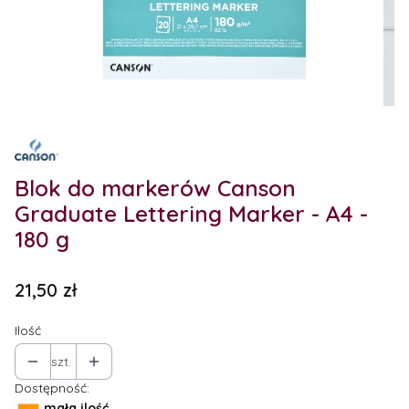
Etykiety
Blok do markerów Canson
Graduate Lettering Marker - A4 -
180 g
Cena
21,50 zł
Ilość
szt.
Dostępność:
mała ilość