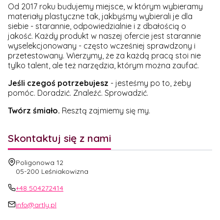
Od 2017 roku budujemy miejsce, w którym wybieramy
materiały plastyczne tak, jakbyśmy wybierali je dla
siebie - starannie, odpowiedzialnie i z dbałością o
jakość. Każdy produkt w naszej ofercie jest starannie
wyselekcjonowany - często wcześniej sprawdzony i
przetestowany. Wierzymy, że za każdą pracą stoi nie
tylko talent, ale też narzędzia, którym można zaufać.
Jeśli czegoś potrzebujesz
- jesteśmy po to, żeby
pomóc. Doradzić. Znaleźć. Sprowadzić.
Twórz śmiało.
Resztą zajmiemy się my.
Skontaktuj się z nami
Adres:
Poligonowa 12
05-200 Leśniakowizna
+48 504272414
info@artly.pl