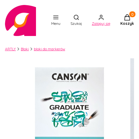
Produkt
Otwórz wyszukiwarkę
Menu
Szukaj
Zaloguj się
Koszyk
ARTLY
Bloki
bloki do markerów