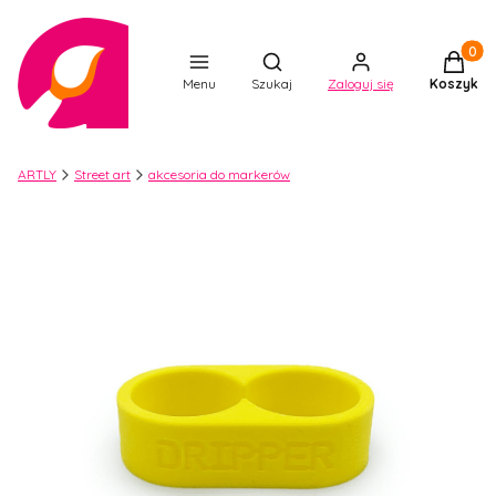
Produkt
Otwórz wyszukiwarkę
Menu
Szukaj
Zaloguj się
Koszyk
ARTLY
Street art
akcesoria do markerów