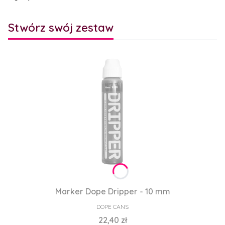
Stwórz swój zestaw
Marker Dope Dripper - 10 mm
PRODUCENT
DOPE CANS
Cena
22,40 zł