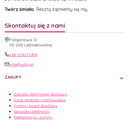
Twórz śmiało.
Resztą zajmiemy się my.
Skontaktuj się z nami
Adres:
Poligonowa 12
05-200 Leśniakowizna
+48 504272414
info@artly.pl
Linki w stopce
ZAKUPY
Zasady darmowej dostawy
Czas realizacji zamówienia
Formy i koszt dostawy
Sposoby płatności
Reklamacje i zwroty