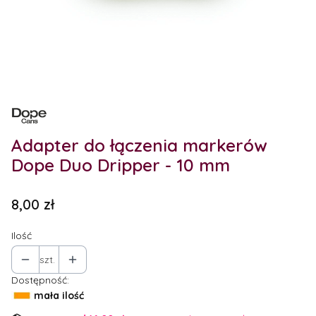
Etykiety
Adapter do łączenia markerów
Dope Duo Dripper - 10 mm
Cena
8,00 zł
Ilość
szt.
Dostępność:
mała ilość