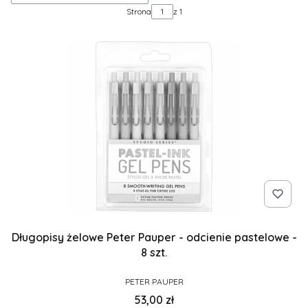
Strona
z 1
Długopisy żelowe Peter Pauper - odcienie pastelowe -
8 szt.
PRODUCENT
PETER PAUPER
Cena
53,00 zł