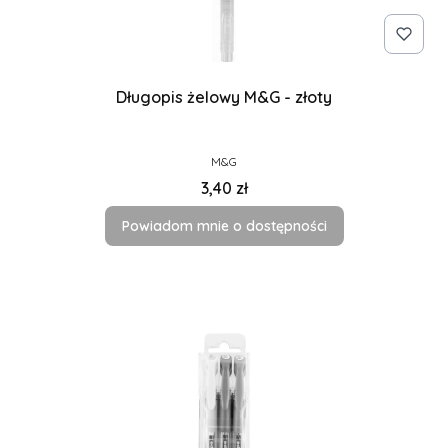
Długopis żelowy M&G - złoty
PRODUCENT
M&G
Cena
3,40 zł
Powiadom mnie o dostępności