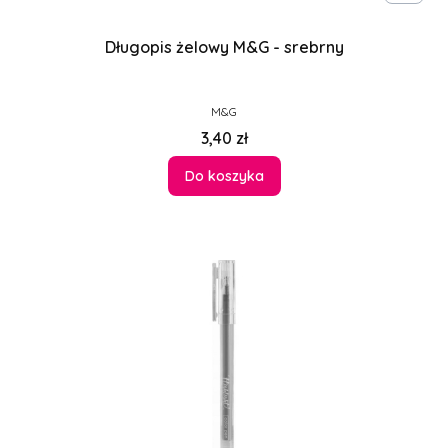
Długopis żelowy M&G - srebrny
PRODUCENT
M&G
Cena
3,40 zł
Do koszyka