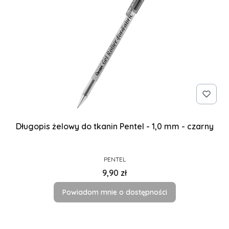
Długopis żelowy do tkanin Pentel - 1,0 mm - czarny
PRODUCENT
PENTEL
Cena
9,90 zł
Powiadom mnie o dostępności