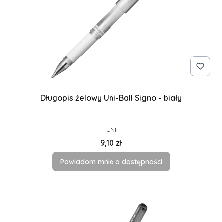
Długopis żelowy Uni-Ball Signo - biały
PRODUCENT
UNI
Cena
9,10 zł
Powiadom mnie o dostępności