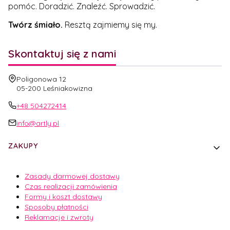
pomóc. Doradzić. Znaleźć. Sprowadzić.
Twórz śmiało.
Resztą zajmiemy się my.
Skontaktuj się z nami
Adres:
Poligonowa 12
05-200 Leśniakowizna
+48 504272414
info@artly.pl
Linki w stopce
ZAKUPY
Zasady darmowej dostawy
Czas realizacji zamówienia
Formy i koszt dostawy
Sposoby płatności
Reklamacje i zwroty