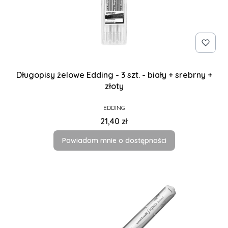
Długopisy żelowe Edding - 3 szt. - biały + srebrny +
złoty
PRODUCENT
EDDING
Cena
21,40 zł
Powiadom mnie o dostępności