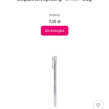
PRODUCENT
EDDING
Cena
7,20 zł
Do koszyka