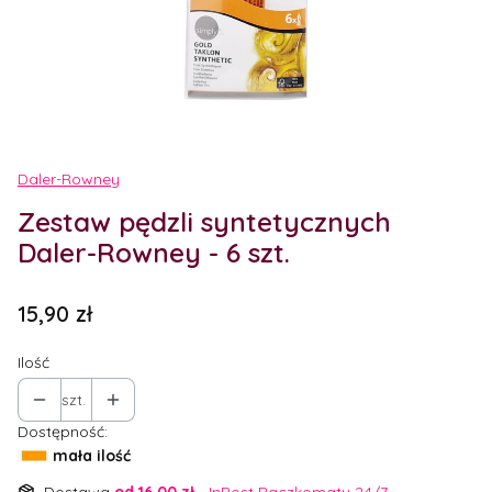
Etykiety
Daler-Rowney
Zestaw pędzli syntetycznych
Daler-Rowney - 6 szt.
Cena
15,90 zł
Ilość
szt.
Dostępność:
mała ilość