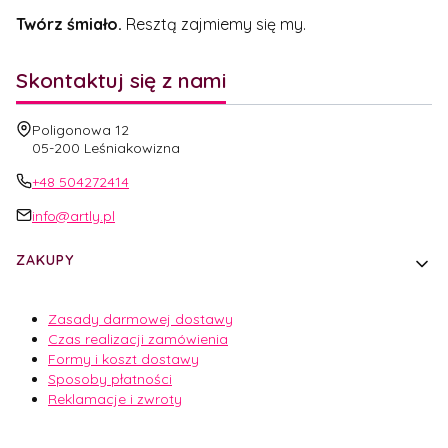
Twórz śmiało.
Resztą zajmiemy się my.
Skontaktuj się z nami
Adres:
Poligonowa 12
05-200 Leśniakowizna
+48 504272414
info@artly.pl
Linki w stopce
ZAKUPY
Zasady darmowej dostawy
Czas realizacji zamówienia
Formy i koszt dostawy
Sposoby płatności
Reklamacje i zwroty