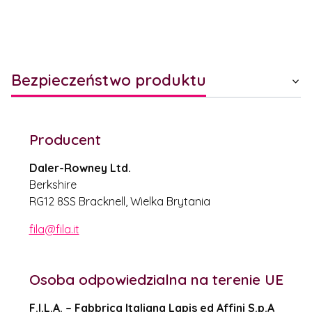
Bezpieczeństwo produktu
Producent
Daler-Rowney Ltd.
Berkshire
RG12 8SS Bracknell, Wielka Brytania
fila@fila.it
Osoba odpowiedzialna na terenie UE
F.I.L.A. – Fabbrica Italiana Lapis ed Affini S.p.A