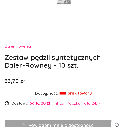
Etykiety
Daler-Rowney
Zestaw pędzli syntetycznych
Daler-Rowney - 10 szt.
Cena
33,70 zł
Dostępność:
brak towaru
Dostawa
od 16,00 zł
- InPost Paczkomaty 24/7
Powiadom mnie o dostępności