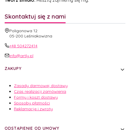
Twórz śmiało.
Resztą zajmiemy się my.
Skontaktuj się z nami
Adres:
Poligonowa 12
05-200 Leśniakowizna
+48 504272414
info@artly.pl
Linki w stopce
ZAKUPY
Zasady darmowej dostawy
Czas realizacji zamówienia
Formy i koszt dostawy
Sposoby płatności
Reklamacje i zwroty
ODSTĄPIENIE OD UMOWY