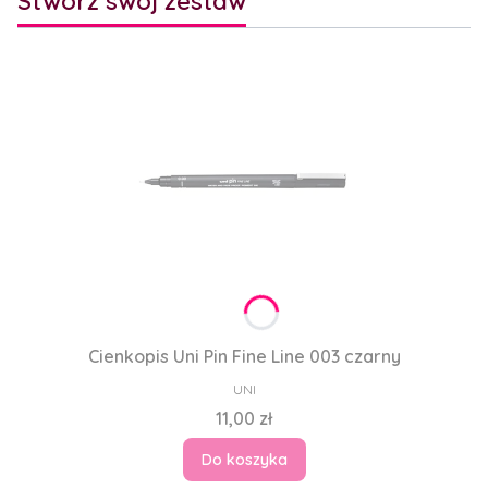
Stwórz swój zestaw
Cienkopis Uni Pin Fine Line 003 czarny
PRODUCENT
UNI
Cena
11,00 zł
Do koszyka