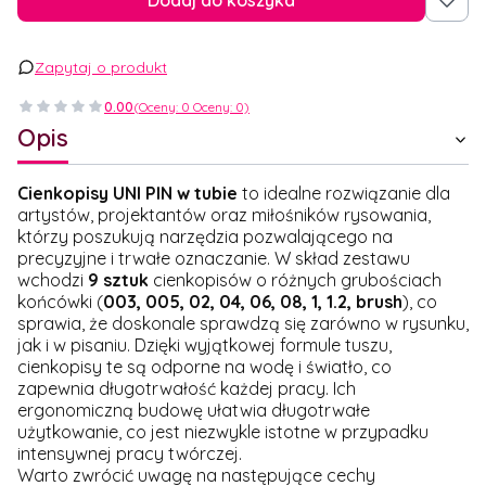
Dodaj do koszyka
Zapytaj o produkt
0.00
(Oceny: 0 Oceny: 0)
Opis
Cienkopisy UNI PIN w tubie
to idealne rozwiązanie dla
artystów, projektantów oraz miłośników rysowania,
którzy poszukują narzędzia pozwalającego na
precyzyjne i trwałe oznaczanie. W skład zestawu
wchodzi
9 sztuk
cienkopisów o różnych grubościach
końcówki (
003, 005, 02, 04, 06, 08, 1, 1.2, brush
), co
sprawia, że doskonale sprawdzą się zarówno w rysunku,
jak i w pisaniu. Dzięki wyjątkowej formule tuszu,
cienkopisy te są odporne na wodę i światło, co
zapewnia długotrwałość każdej pracy. Ich
ergonomiczną budowę ułatwia długotrwałe
użytkowanie, co jest niezwykle istotne w przypadku
intensywnej pracy twórczej.
Warto zwrócić uwagę na następujące cechy