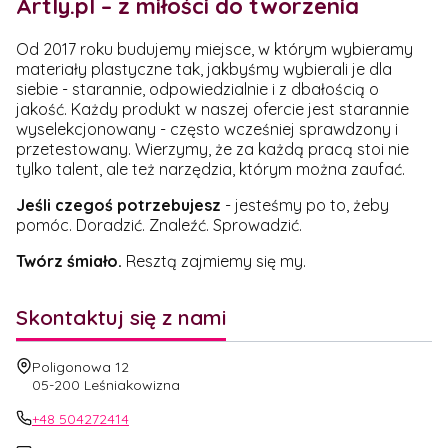
Artly.pl – z miłości do tworzenia
Od 2017 roku budujemy miejsce, w którym wybieramy
materiały plastyczne tak, jakbyśmy wybierali je dla
siebie - starannie, odpowiedzialnie i z dbałością o
jakość. Każdy produkt w naszej ofercie jest starannie
wyselekcjonowany - często wcześniej sprawdzony i
przetestowany. Wierzymy, że za każdą pracą stoi nie
tylko talent, ale też narzędzia, którym można zaufać.
Jeśli czegoś potrzebujesz
- jesteśmy po to, żeby
pomóc. Doradzić. Znaleźć. Sprowadzić.
Twórz śmiało.
Resztą zajmiemy się my.
Skontaktuj się z nami
Adres:
Poligonowa 12
05-200 Leśniakowizna
+48 504272414